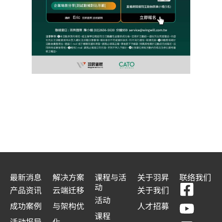
最新消息
解决方案
课程与活
关于羽昇
联络我们
F
Y
L
L
动
产品资讯
云端迁移
关于我们
a
o
i
i
活动
成功案例
与架构优
人才招募
c
u
n
n
课程
活动报导
化