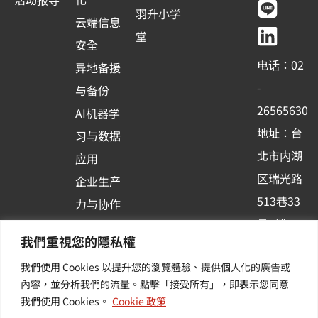
e
t
e
k
羽升小学
云端信息
b
u
e
堂
安全
o
b
d
电话：02
异地备援
o
e
i
-
与备份
k
n
26565630
AI机器学
-
地址：台
习与数据
s
北市内湖
应用
q
区瑞光路
u
企业生产
513巷33
a
力与协作
r
号6楼
容器化平
我們重視您的隱私權
e
订阅羽升
台应用
我們使用 Cookies 以提升您的瀏覽體驗、提供個人化的廣告或
新讯 | 提
其他/增
內容，並分析我們的流量。點擊「接受所有」，即表示您同意
供您最新
值服务
我們使用 Cookies。
Cookie 政策
的活动及