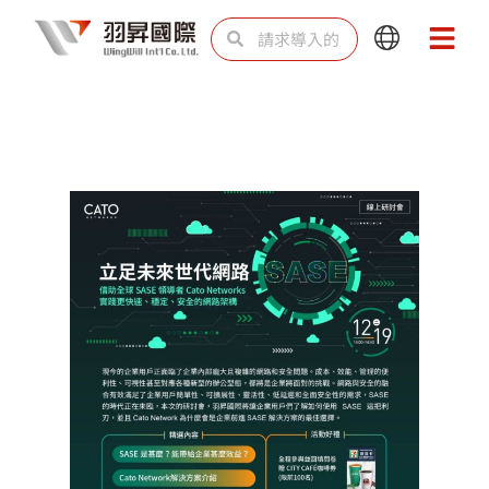
跳
Search
Search
Main
Main
至
Menu
Menu
内
容