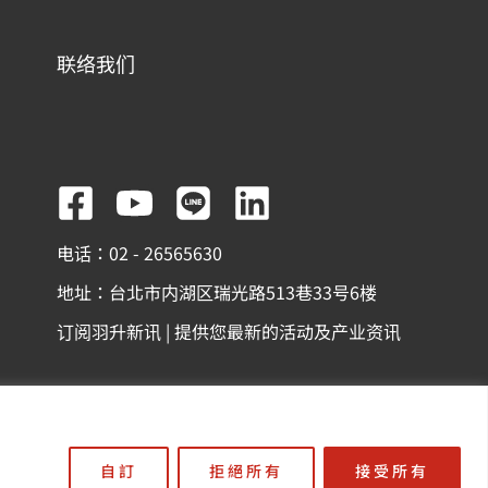
联络我们
F
Y
L
L
a
o
i
i
电话：02 - 26565630
c
u
n
n
地址：台北市内湖区瑞光路513巷33号6楼
e
t
e
k
订阅羽升新讯 | 提供您最新的活动及产业资讯
b
u
e
o
b
d
o
e
i
份有限公司
k
n
自訂
拒絕所有
接受所有