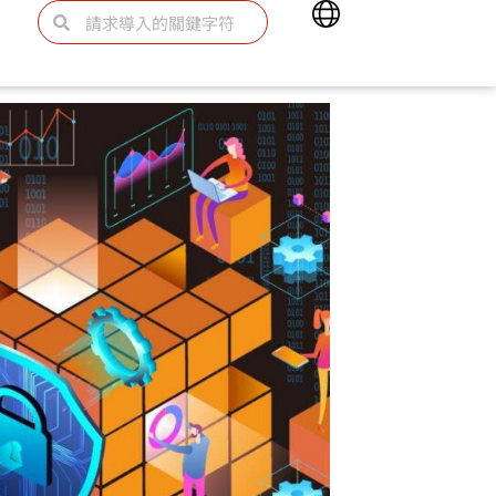
Main
Search
Search
Menu