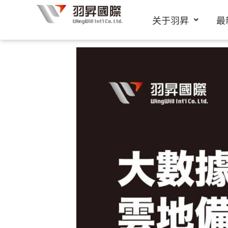
跳
关于羽昇
最
至
内
容