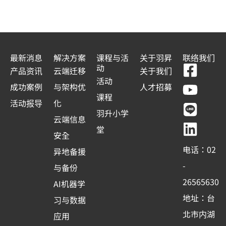
最新消息
解决方案
课程与活
关于羽昇
联络我们
F
Y
L
L
动
产品资讯
云端迁移
关于我们
a
o
i
i
活动
成功案例
与架构优
人才招募
c
u
n
n
课程
活动报导
化
e
t
e
k
羽升小学
云端信息
b
u
e
堂
安全
o
b
d
电话：02
异地备援
o
e
i
-
与备份
k
n
26565630
AI机器学
-
地址：台
习与数据
s
北市内湖
应用
q