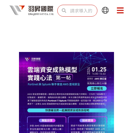
跳
Search
Search
Main
Main
至
Menu
Menu
内
容