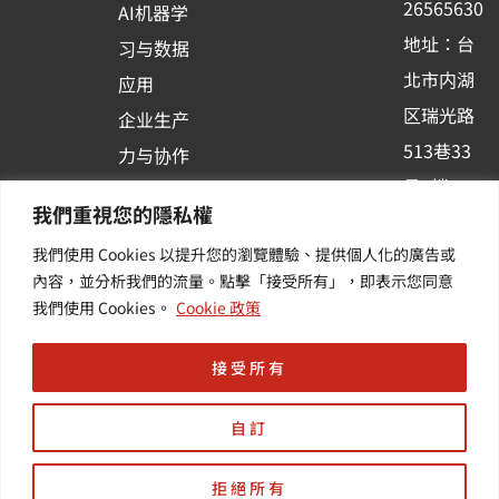
26565630
AI机器学
-
地址：台
习与数据
s
北市内湖
应用
q
区瑞光路
u
企业生产
513巷33
a
力与协作
r
号6楼
容器化平
我們重視您的隱私權
e
订阅羽升
台应用
我們使用 Cookies 以提升您的瀏覽體驗、提供個人化的廣告或
新讯 | 提
其他/增
內容，並分析我們的流量。點擊「接受所有」，即表示您同意
供您最新
值服务
我們使用 Cookies。
Cookie 政策
的活动及
产业资讯
接受所有
自訂
拒絕所有