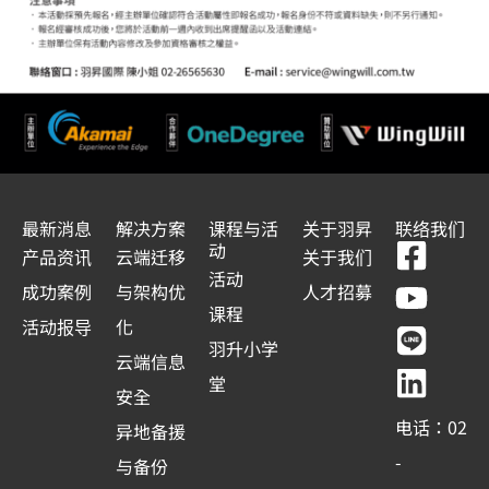
最新消息
解决方案
课程与活
关于羽昇
联络我们
F
Y
L
L
动
产品资讯
云端迁移
关于我们
a
o
i
i
活动
成功案例
与架构优
人才招募
c
u
n
n
课程
活动报导
化
e
t
e
k
羽升小学
云端信息
b
u
e
堂
安全
o
b
d
电话：02
异地备援
o
e
i
-
与备份
k
n