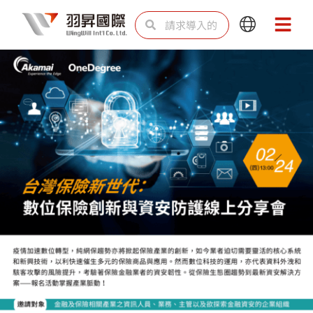
跳
Search
Search
Main
Main
至
Menu
Menu
内
容