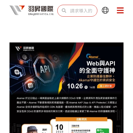
跳
Search
Search
Main
Main
至
Menu
Menu
内
容