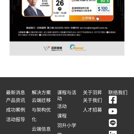
最新消息
解决方案
课程与活
关于羽昇
联络我们
F
Y
L
L
动
产品资讯
云端迁移
关于我们
a
o
i
i
活动
成功案例
与架构优
人才招募
c
u
n
n
课程
活动报导
化
e
t
e
k
羽升小学
云端信息