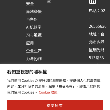
b
u
e
堂
安全
o
b
d
电话：02
异地备援
o
e
i
-
与备份
k
n
26565630
AI机器学
-
地址：台
习与数据
s
北市内湖
应用
q
区瑞光路
u
企业生产
513巷33
a
力与协作
r
号6楼
容器化平
我們重視您的隱私權
e
订阅羽升
台应用
我們使用 Cookies 以提升您的瀏覽體驗、提供個人化的廣告或
新讯 | 提
其他/增
內容，並分析我們的流量。點擊「接受所有」，即表示您同意
供您最新
值服务
我們使用 Cookies。
Cookie 政策
的活动及
产业资讯
接受所有