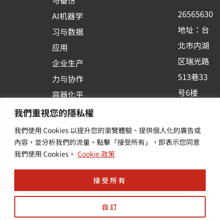
与备份
k
n
26565630
AI机器学
-
地址：台
习与数据
s
北市内湖
应用
q
区瑞光路
u
企业生产
513巷33
a
力与协作
r
号6楼
容器化平
e
订阅羽升
台应用
我們重視您的隱私權
新讯 | 提
我們使用 Cookies 以提升您的瀏覽體驗、提供個人化的廣告或
供您最新
內容，並分析我們的流量。點擊「接受所有」，即表示您同意
我們使用 Cookies。
Cookie 政策
的活动及
产业资讯
接受所有
自訂