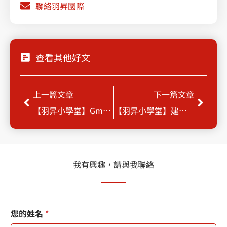
聯絡羽昇國際
查看其他好文
Prev
Next
上一篇文章
下一篇文章
【羽昇小學堂】Gmail 整理小訣竅
【羽昇小學堂】建立GCP免費帳號
我有興趣，請與我聯絡
*
您
您的姓名
*
您
的