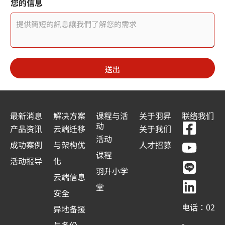
您的信息
i
t
e
d
送出
S
t
a
最新消息
解决方案
课程与活
关于羽昇
联络我们
F
Y
L
L
动
t
产品资讯
云端迁移
关于我们
a
o
i
i
活动
e
成功案例
与架构优
人才招募
c
u
n
n
课程
s
活动报导
化
e
t
e
k
羽升小学
+
云端信息
b
u
e
堂
1
安全
o
b
d
电话：02
异地备援
o
e
i
-