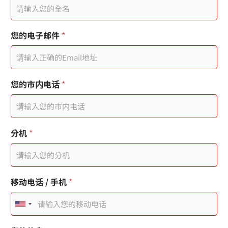
的
電
姓
子
名
郵
件
您的电子邮件
*
頁
面
標
題
使
您的市内电话
*
用
者
分机
*
移动电话 / 手机
*
U
n