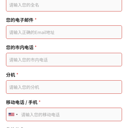
您的电子邮件
*
您
*
您的市内电话
*
的
分
姓
机
名
分
機
分机
*
日
期
戳
記
移动电话 / 手机
*
U
n