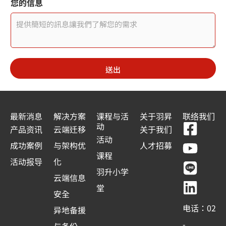
您的信息
i
t
e
d
送出
S
t
a
最新消息
解决方案
课程与活
关于羽昇
联络我们
F
Y
L
L
动
t
产品资讯
云端迁移
关于我们
a
o
i
i
活动
e
成功案例
与架构优
人才招募
c
u
n
n
课程
s
活动报导
化
e
t
e
k
羽升小学
+
云端信息
b
u
e
堂
1
安全
o
b
d
电话：02
异地备援
o
e
i
-