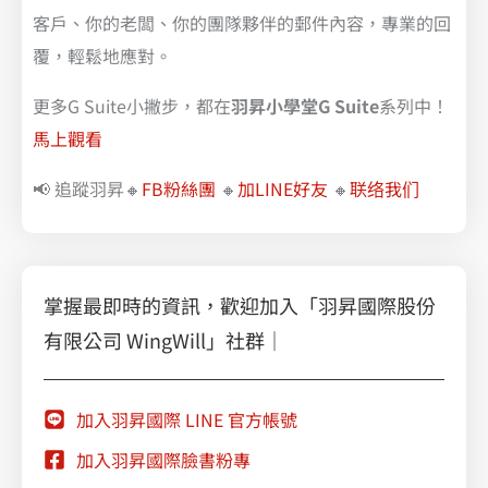
客戶、你的老闆、你的團隊夥伴的郵件內容，專業的回
覆，輕鬆地應對。
更多G Suite小撇步，都在
羽昇小學堂G Suite
系列中！
馬上觀看
📢 追蹤羽昇🔸
FB粉絲團
🔸
加LINE好友
🔸
联络我们
掌握最即時的資訊，歡迎加入「羽昇國際股份
有限公司 WingWill」社群｜
加入羽昇國際 LINE 官方帳號
加入羽昇國際臉書粉專