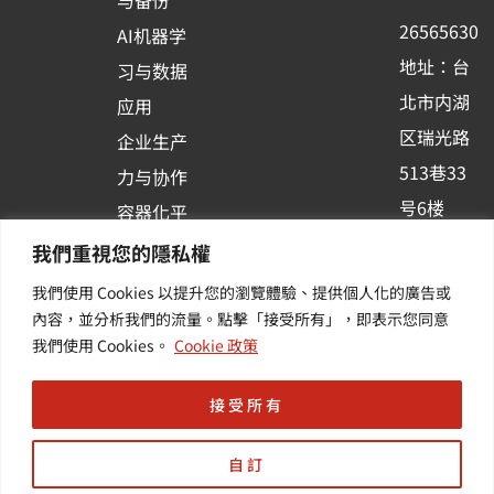
与备份
k
n
26565630
AI机器学
-
地址：台
习与数据
s
北市内湖
应用
q
区瑞光路
u
企业生产
513巷33
a
力与协作
r
号6楼
容器化平
e
订阅羽升
台应用
我們重視您的隱私權
新讯 | 提
我們使用 Cookies 以提升您的瀏覽體驗、提供個人化的廣告或
供您最新
內容，並分析我們的流量。點擊「接受所有」，即表示您同意
我們使用 Cookies。
Cookie 政策
的活动及
产业资讯
接受所有
自訂