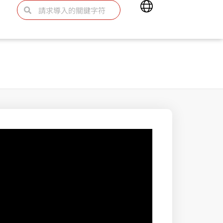
Main
Search
Search
Menu