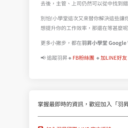
去後，主管、上司仍然可以從中找到錯
別怕!小學堂這次又來替你解決這些讓你
想提升你的工作效率，那還在等甚麼呢
更多小撇步，都在
羽昇小學堂 Google 
📢 追蹤羽昇🔸
FB粉絲團
🔸
加LINE好友
掌握最即時的資訊，歡迎加入「羽昇國際