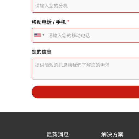
結
您
的
電
移动电话 / 手机
*
子
郵
件
U
n
您的信息
i
t
e
d
S
t
a
最新消息
解决方案