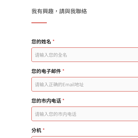
我有興趣，請與我聯絡
您
您的姓名
*
的
电
子
邮
件
您的电子邮件
*
您
的
電
子
郵
您
您的市内电话
*
件
的
*
訊
息
頁
面
分机
*
連