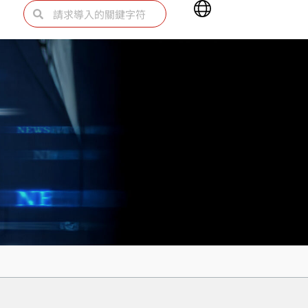
Main
Search
Search
Menu