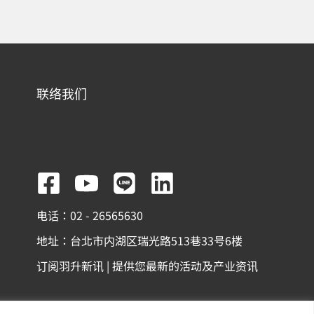
联络我们
F
Y
L
L
a
o
i
i
电话：02 - 26565630
c
u
n
n
地址：台北市内湖区瑞光路513巷33号6楼
e
t
e
k
订阅羽升新讯 | 提供您最新的活动及产业资讯
b
u
e
o
b
d