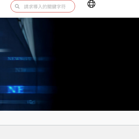
Main
Search
Search
Menu