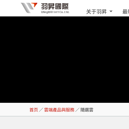
跳
关于羽昇
最
至
内
容
隨選雲
首页
／
雲端產品與服務
／
隨選雲