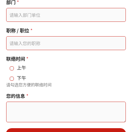
部
部门
*
門
a
職
t
稱
聯
e
絡
职称 / 职位
*
時
s
間
+
1
联络时间
*
上午
下午
请勾选您方便的联络时间
您的信息
*