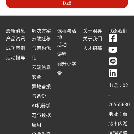
送出
最新消息
解决方案
课程与活
关于羽昇
联络我们
F
Y
L
L
动
产品资讯
云端迁移
关于我们
a
o
i
i
活动
成功案例
与架构优
人才招募
c
u
n
n
课程
活动报导
化
e
t
e
k
羽升小学
云端信息
b
u
e
堂
安全
o
b
d
电话：02
异地备援
o
e
i
-
与备份
k
n
26565630
AI机器学
-
地址：台
习与数据
s
北市内湖
应用
q
区瑞光路