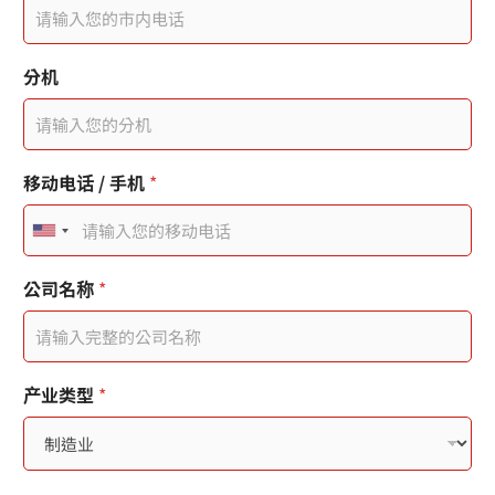
分机
移动电话 / 手机
*
U
n
公司名称
*
i
t
e
产业类型
*
d
S
t