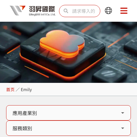
跳
Search
Search
Main
Main
至
Menu
Menu
内
容
Emily
首页
／
Emily