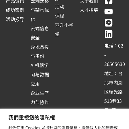
F
Y
L
L
产品资讯
云端迁移
关于我们
a
o
i
i
活动
成功案例
与架构优
人才招募
c
u
n
n
课程
活动报导
化
e
t
e
k
羽升小学
云端信息
b
u
e
堂
安全
o
b
d
电话：02
异地备援
o
e
i
-
与备份
k
n
26565630
AI机器学
-
地址：台
习与数据
s
北市内湖
应用
q
区瑞光路
u
企业生产
513巷33
a
力与协作
r
号6楼
容器化平
我們重視您的隱私權
e
订阅羽升
台应用
我們使用 Cookies 以提升您的瀏覽體驗、提供個人化的廣告或
新讯 | 提