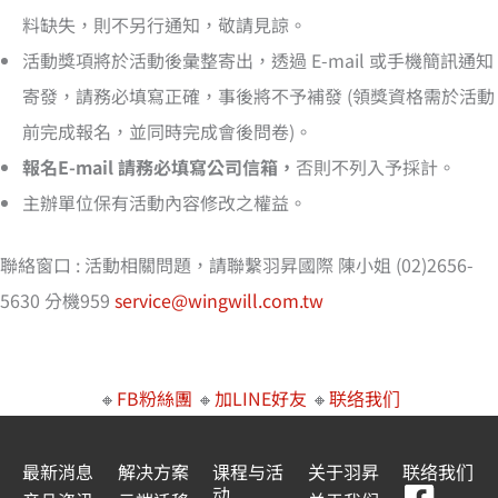
料缺失，則不另行通知，敬請見諒。
活動獎項將於活動後彙整寄出，透過 E-mail 或手機簡訊通知
寄發，請務必填寫正確，事後將不予補發 (領獎資格需於活動
前完成報名，並同時完成會後問卷)。
報名E-mail 請務必填寫公司信箱，
否則不列入予採計。
主辦單位保有活動內容修改之權益。
聯絡窗口 : 活動相關問題，請聯繫羽昇國際 陳小姐 (02)2656-
5630 分機959
service@wingwill.com.tw
🔸
FB粉絲團
🔸
加LINE好友
🔸
联络我们
最新消息
解决方案
课程与活
关于羽昇
联络我们
动