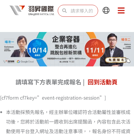
跳
Search
Search
Main
Main
至
Menu
Menu
内
容
請填寫下方表單完成報名 |
回到活動頁
[cf7form cf7key=”event-registration-session”]
本活動採預先報名，經主辦單位確認符合活動屬性並審核成
功後，您將於活動前一週收到出席提醒函，內容包含此次活
動使用平台登入網址及活動注意事項，，報名身份不符或資