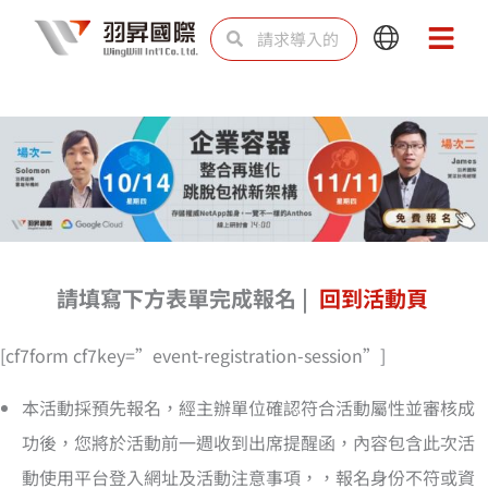
跳
Search
Search
Main
Main
至
Menu
Menu
内
容
請填寫下方表單完成報名 |
回到活動頁
[cf7form cf7key=”event-registration-session”]
本活動採預先報名，經主辦單位確認符合活動屬性並審核成
功後，您將於活動前一週收到出席提醒函，內容包含此次活
動使用平台登入網址及活動注意事項，，報名身份不符或資