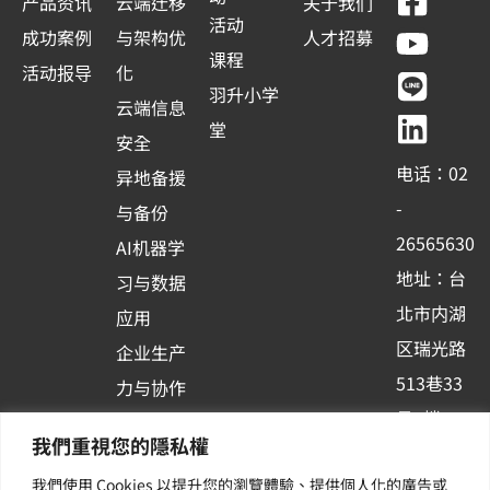
F
Y
L
L
产品资讯
云端迁移
关于我们
a
o
i
i
活动
成功案例
与架构优
人才招募
c
u
n
n
课程
活动报导
化
e
t
e
k
羽升小学
云端信息
b
u
e
堂
安全
o
b
d
电话：02
异地备援
o
e
i
-
与备份
k
n
26565630
AI机器学
-
地址：台
习与数据
s
北市内湖
应用
q
区瑞光路
u
企业生产
513巷33
a
力与协作
r
号6楼
容器化平
我們重視您的隱私權
e
订阅羽升
台应用
我們使用 Cookies 以提升您的瀏覽體驗、提供個人化的廣告或
新讯 | 提