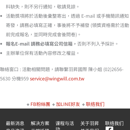
料缺失，則不另行通知，敬請見諒。
活動獎項將於活動後彙整寄出，透過 E-mail 或手機簡訊通知
寄發，請務必填寫正確，事後將不予補發 (領獎資格需於活動
前完成報名，並同時完成會後問卷)。
報名E-mail 請務必填寫公司信箱，
否則不列入予採計。
主辦單位保有活動內容修改之權益。
聯絡窗口 : 活動相關問題，請聯繫羽昇國際 陳小姐 (02)2656-
5630 分機959
service@wingwill.com.tw
🔸
FB粉絲團
🔸
加LINE好友
🔸
联络我们
最新消息
解决方案
课程与活
关于羽昇
联络我们
动