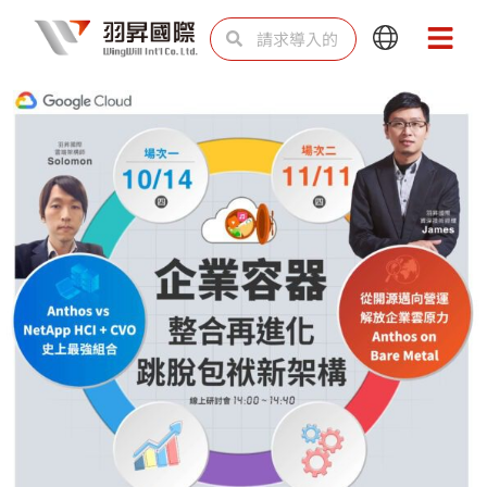
跳
Search
Search
Main
Main
至
Menu
Menu
内
容