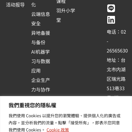
c
u
n
n
课程
活动报导
化
e
t
e
k
羽升小学
云端信息
b
u
e
堂
安全
o
b
d
电话：02
异地备援
o
e
i
-
与备份
k
n
26565630
AI机器学
-
地址：台
习与数据
s
北市内湖
应用
q
区瑞光路
u
企业生产
513巷33
a
力与协作
r
号6楼
容器化平
我們重視您的隱私權
e
订阅羽升
台应用
我們使用 Cookies 以提升您的瀏覽體驗、提供個人化的廣告或
新讯 | 提
其他/增
內容，並分析我們的流量。點擊「接受所有」，即表示您同意
供您最新
值服务
我們使用 Cookies。
Cookie 政策