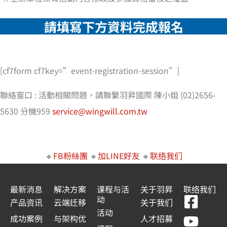
請填寫下方資料完成報名
[cf7form cf7key=”event-registration-session”]
聯絡窗口 : 活動相關問題，請聯繫羽昇國際 陳小姐 (02)2656-
5630 分機959
service@wingwill.com.tw
🔸
FB粉絲團
🔸
加LINE好友
🔸
联络我们
最新消息
解决方案
课程与活
关于羽昇
联络我们
F
Y
L
L
动
产品资讯
云端迁移
关于我们
a
o
i
i
活动
成功案例
与架构优
人才招募