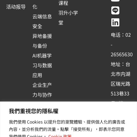
c
u
n
n
课程
活动报导
化
e
t
e
k
羽升小学
云端信息
b
u
e
堂
安全
o
b
d
电话：02
异地备援
o
e
i
-
与备份
k
n
26565630
AI机器学
-
地址：台
习与数据
s
北市内湖
应用
q
区瑞光路
u
企业生产
513巷33
a
力与协作
r
号6楼
容器化平
我們重視您的隱私權
e
订阅羽升
台应用
我們使用 Cookies 以提升您的瀏覽體驗、提供個人化的廣告或
新讯 | 提
其他/增
內容，並分析我們的流量。點擊「接受所有」，即表示您同意
供您最新
值服务
我們使用 Cookies。
Cookie 政策