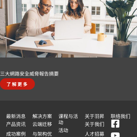
三大網路安全威脅報告摘要
了解更多
最新消息
解决方案
课程与活
关于羽昇
联络我们
F
Y
L
L
动
产品资讯
云端迁移
关于我们
a
o
i
i
活动
成功案例
与架构优
人才招募