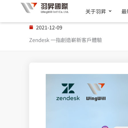
跳
关于羽昇
最
至
内
2021-12-09
容
Zendesk 一指創造嶄新客戶體驗