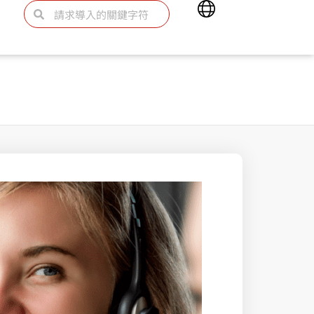
Main
Search
Search
Menu