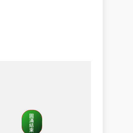
圓
滿
結
束