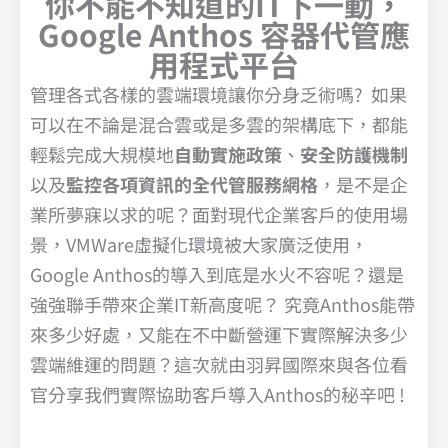
你不能不知道的IT下一動，
Google Anthos 容器代管應
用程式平台
管理各式各樣的雲端環境讓你分身乏術嗎? 如果
可以在不論是混合雲或是多雲的架構底下，都能
輕鬆完成大規模地
自動實施政策
、
安全防護機制
以及
監控各項資訊的全代管服務網格
，是不是企
業所夢寐以求的呢？面對現代企業客戶的使用場
景，VMWare虛擬化環境被大家廣泛使用，
Google Anthos的導入到底是水火不容呢？還是
強強聯手帶來企業IT新高度呢？ 究竟Anthos能帶
來多少好處，又能在不中斷營運下實際解決多少
雲端維運的問題？這次就由羽昇國際來與各位看
官分享我們實際協助客戶導入Anthos的秘辛吧 !