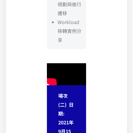
規劃與進行
遷移
Workload
移轉實例分
享
場次
(二) 日
期:
2021年
9月15