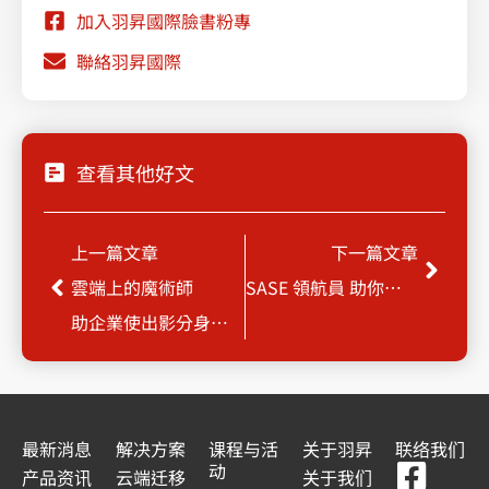
加入羽昇國際臉書粉專
聯絡羽昇國際
查看其他好文
Prev
Next
上一篇文章
下一篇文章
雲端上的魔術師
SASE 領航員 助你全面防駭
助企業使出影分身之術佈局全球
最新消息
解决方案
课程与活
关于羽昇
联络我们
F
Y
L
L
动
产品资讯
云端迁移
关于我们