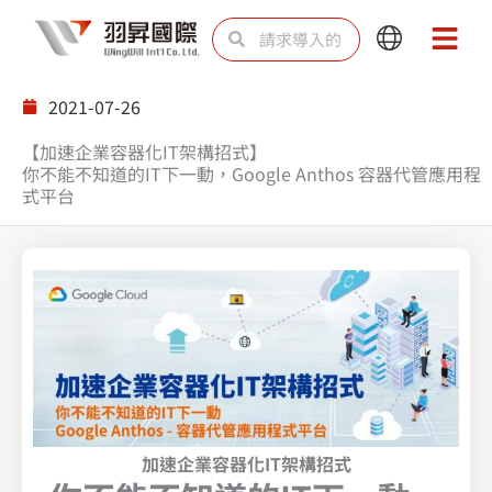
跳
Search
Search
Main
Main
至
Menu
Menu
内
2021-07-26
容
【加速企業容器化IT架構招式】
你不能不知道的IT下一動，Google Anthos 容器代管應用程
式平台
加速企業容器化IT架構招式