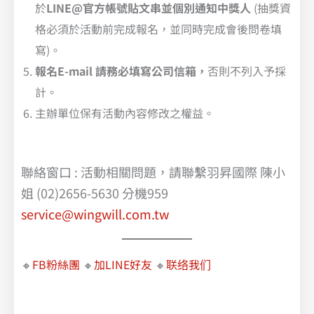
於
LINE@官方帳號貼文串並個別通知中獎人
(抽獎資
格必須於活動前完成報名，並同時完成會後問卷填
寫)。
報名E-mail 請務必填寫公司信箱，
否則不列入予採
計。
主辦單位保有活動內容修改之權益。
聯絡窗口 : 活動相關問題，請聯繫羽昇國際 陳小
姐 (02)2656-5630 分機959
service@wingwill.com.tw
🔸
FB粉絲團
🔸
加LINE好友
🔸
联络我们