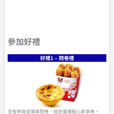
參加好禮
好禮1 – 問卷禮
全程參與並填寫問卷，就送蛋撻點心即享券。