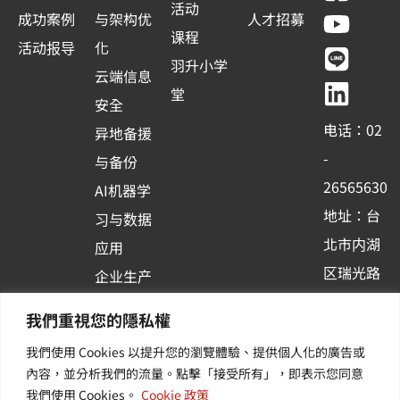
a
o
i
i
活动
成功案例
与架构优
人才招募
c
u
n
n
课程
活动报导
化
e
t
e
k
羽升小学
云端信息
b
u
e
堂
安全
o
b
d
电话：02
异地备援
o
e
i
-
与备份
k
n
26565630
AI机器学
-
地址：台
习与数据
s
北市内湖
应用
q
区瑞光路
u
企业生产
513巷33
a
力与协作
我們重視您的隱私權
r
号6楼
容器化平
我們使用 Cookies 以提升您的瀏覽體驗、提供個人化的廣告或
e
订阅羽升
台应用
內容，並分析我們的流量。點擊「接受所有」，即表示您同意
新讯 | 提
其他/增
我們使用 Cookies。
Cookie 政策