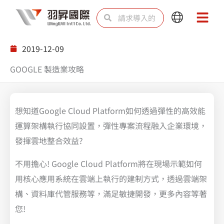
跳
Search
Search
Main
Main
至
Menu
Menu
内
2019-12-09
容
GOOGLE 製造業攻略
想知道Google Cloud Platform如何透過彈性的高效能
運算架構執行協同設置，彈性專案流程融入企業環境，
發揮雲地整合效益?
不用擔心! Google Cloud Platform將在現場示範如何
用核心應用系統在雲端上執行的建制方式，透過雲端架
構、資料庫代管服務等，滿足敏捷開發，更多內容等著
您!