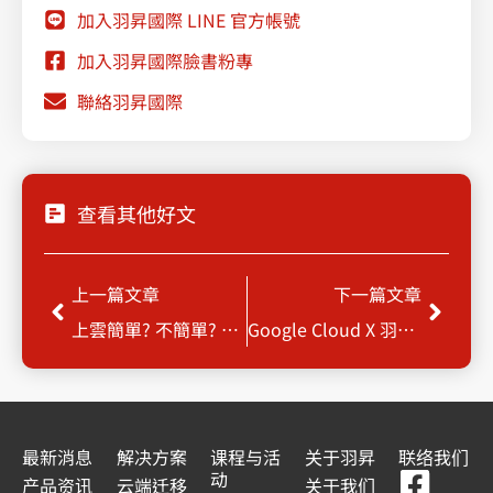
加入羽昇國際 LINE 官方帳號
加入羽昇國際臉書粉專
聯絡羽昇國際
查看其他好文
Prev
Next
上一篇文章
下一篇文章
上雲簡單? 不簡單? Palo Alto Networks & Google你有更快更安全的選擇
Google Cloud X 羽昇國際 線上研討會
最新消息
解决方案
课程与活
关于羽昇
联络我们
F
Y
L
L
动
产品资讯
云端迁移
关于我们