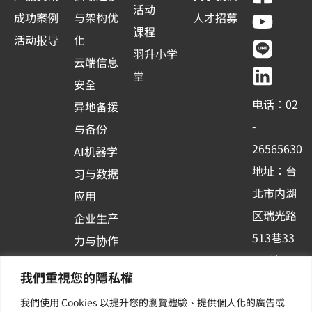
a
o
i
i
活动
成功案例
与架构优
人才招募
c
u
n
n
课程
活动报导
化
e
t
e
k
羽升小学
云端信息
b
u
e
堂
安全
o
b
d
电话：02
异地备援
o
e
i
-
与备份
k
n
26565630
AI机器学
-
地址：台
习与数据
s
北市内湖
应用
q
区瑞光路
u
企业生产
513巷33
a
力与协作
r
号6楼
容器化平
我們重視您的隱私權
e
订阅羽升
台应用
我們使用 Cookies 以提升您的瀏覽體驗、提供個人化的廣告或
新讯 | 提
其他/增