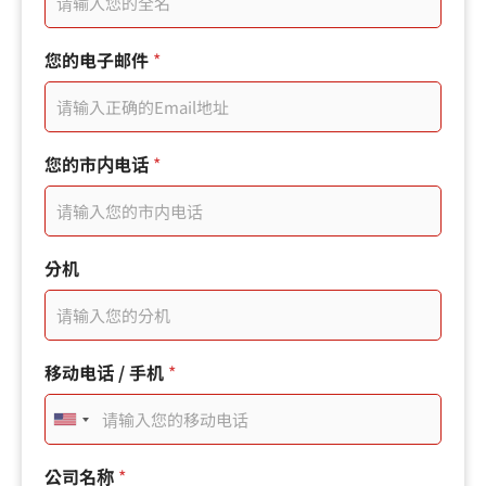
子
郵
件
您的电子邮件
*
*
您的市内电话
*
分机
移动电话 / 手机
*
U
n
您
公司名称
*