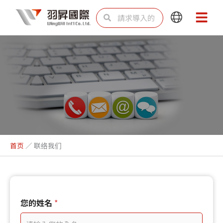
跳
Search
Search
Main
Main
至
Menu
Menu
内
容
联络我们
首页
／
联络我们
您
您的姓名
*
的
電