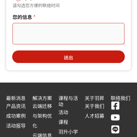
请勾选您方便的联络时间
您的信息
*
送出
最新消息
解决方案
课程与活
关于羽昇
联络我们
F
Y
L
L
动
产品资讯
云端迁移
关于我们
a
o
i
i
活动
成功案例
与架构优
人才招募
c
u
n
n
课程
活动报导
化
e
t
e
k
羽升小学
云端信息