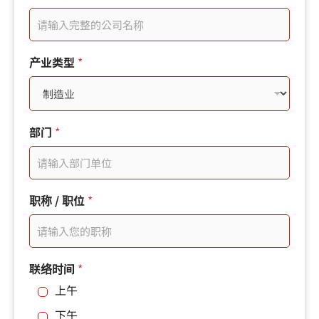
的
i
姓
t
名
行
e
動
产业类型
*
電
d
話
S
您
的
t
電
部门
*
子
a
郵
t
件
e
职称 / 职位
*
s
+
1
联络时间
*
上午
下午