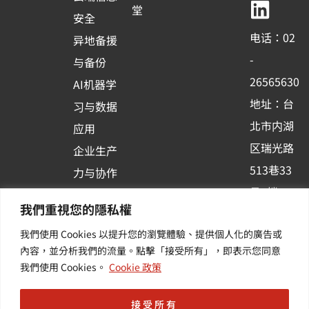
b
u
e
堂
安全
o
b
d
电话：02
异地备援
o
e
i
-
与备份
k
n
26565630
AI机器学
-
地址：台
习与数据
s
北市内湖
应用
q
区瑞光路
u
企业生产
513巷33
a
力与协作
r
号6楼
容器化平
我們重視您的隱私權
e
订阅羽升
台应用
我們使用 Cookies 以提升您的瀏覽體驗、提供個人化的廣告或
新讯 | 提
其他/增
內容，並分析我們的流量。點擊「接受所有」，即表示您同意
供您最新
值服务
我們使用 Cookies。
Cookie 政策
的活动及
产业资讯
接受所有