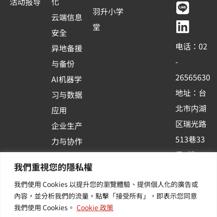
活动报导
化
e
t
e
k
羽升小学
云端信息
b
u
e
堂
安全
o
b
d
电话：02
异地备援
o
e
i
-
与备份
k
n
26565630
AI机器学
-
地址：台
习与数据
s
北市内湖
应用
q
区瑞光路
u
企业生产
513巷33
a
力与协作
r
号6楼
容器化平
我們重視您的隱私權
e
订阅羽升
台应用
我們使用 Cookies 以提升您的瀏覽體驗、提供個人化的廣告或
新讯 | 提
其他/增
內容，並分析我們的流量。點擊「接受所有」，即表示您同意
供您最新
值服务
我們使用 Cookies。
Cookie 政策
的活动及