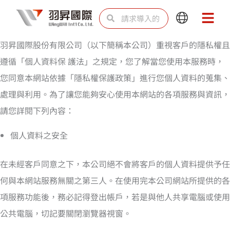
跳
Search
Search
Main
Main
至
Menu
Menu
内
羽昇國際股份有限公司（以下簡稱本公司）重視客戶的隱私權且
容
遵循「個人資料保 護法」之規定，您了解當您使用本服務時，
您同意本網站依據「隱私權保護政策」進行您個人資料的蒐集、
處理與利用。為了讓您能夠安心使用本網站的各項服務與資訊，
請您詳閱下列內容：
個人資料之安全
在未經客戶同意之下，本公司絕不會將客戶的個人資料提供予任
何與本網站服務無關之第三人。在使用完本公司網站所提供的各
項服務功能後，務必記得登出帳戶，若是與他人共享電腦或使用
公共電腦，切記要關閉瀏覽器視窗。