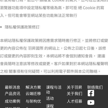
瀏覽器功能項中設定隱私權等級為高，即可拒 絕 Cookie 的寫
入，但可能會導至網站某些功能無法正常執行
隱私權保護政策修訂
本網站隱私權保護政策將因應需求隨時進行修正，並將修訂或變
更的內容公佈在 羽昇國際 的網站上，公佈之日起七日後，該修
訂或變更的內容即刻生效，本網站將不會個別通知會員， 建議
會員隨時注意該等修改或變更。客戶如果對於本網站隱私權聲明
之相 關事項有任何疑問，可以利用電子郵件與本公司聯絡。
最新消息
解决方案
课程与活
关于羽昇
联络我们
F
Y
L
L
动
产品资讯
云端迁移
关于我们
a
o
i
i
活动
成功案例
与架构优
人才招募
c
u
n
n
课程