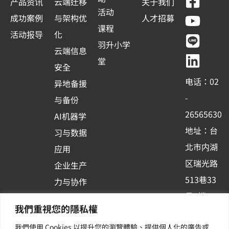
F
Y
L
L
产品资讯
云端迁移
关于我们
a
o
i
i
活动
成功案例
与架构优
人才招募
c
u
n
n
课程
活动报导
化
e
t
e
k
羽升小学
云端信息
b
u
e
堂
安全
o
b
d
电话：02
异地备援
o
e
i
-
与备份
k
n
26565630
AI机器学
-
地址：台
习与数据
s
北市内湖
应用
q
区瑞光路
u
企业生产
513巷33
a
力与协作
r
号6楼
容器化平
我們重視您的隱私權
e
订阅羽升
台应用
我們使用 Cookies 以提升您的瀏覽體驗、提供個人化的廣告或
新讯 | 提