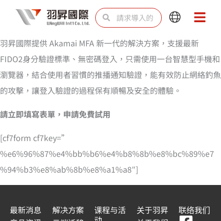
跳
Search
Search
Main
Main
至
Menu
Menu
内
羽昇國際提供 Akamai MFA 新一代的解決方案，支援最新
容
FIDO2身分驗證標準、無密碼登入，只需使用一台智慧型手機和
瀏覽器，結合使用者習慣的推播通知驗證，能有效防止網絡釣魚
的攻擊，讓登入驗證的過程保有順暢及安全的體驗。
請立即填寫表單，申請免費試用
[cf7form cf7key=”
%e6%96%87%e4%bb%b6%e4%b8%8b%e8%bc%89%e7
%94%b3%e8%ab%8b%e8%a1%a8″]
最新消息
解决方案
课程与活
关于羽昇
联络我们
动