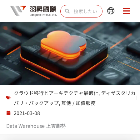
内
検
検
Main
Main
容
索
索
Menu
Menu
を
ス
キ
ッ
プ
ソリューション
クラウド移行とアーキテクチャ最適化
,
ディザスタリカ
バリ・バックアップ
,
其他 / 加值服務
2021-03-08
Data Warehouse 上雲趨勢