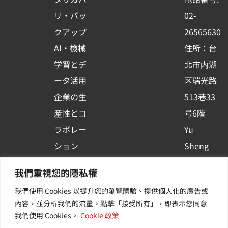
o
e
i
リ・バッ
02-
k
n
クアップ
26565630
-
AI・機械
住所：台
s
学習とデ
北市内湖
q
ータ活用
区瑞光路
u
企業の生
513巷33
a
r
産性とコ
号6階
e
ラボレー
Yu
ション
Sheng
コンテナ
Newsを
我們重視您的隱私權
プラット
購読する
我們使用 Cookies 以提升您的瀏覽體驗、提供個人化的廣告或
フォーム
| 最新の
內容，並分析我們的流量。點擊「接受所有」，即表示您同意
活用
イベント
我們使用 Cookies。
Cookie 政策
その他・
や業界情