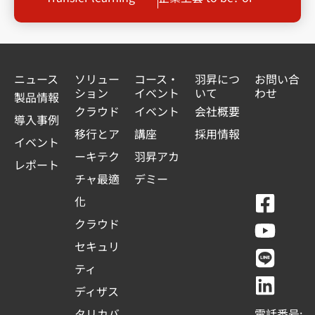
ニュース
ソリュー
コース・
羽昇につ
お問い合
ション
イベント
いて
わせ
製品情報
クラウド
イベント
会社概要
導入事例
移行とア
講座
採用情報
イベント
ーキテク
羽昇アカ
レポート
チャ最適
デミー
F
Y
L
L
化
a
o
i
i
クラウド
c
u
n
n
セキュリ
e
t
e
k
ティ
b
u
e
ディザス
o
b
d
タリカバ
電話番号: