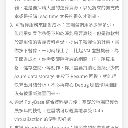
雜，還是要採購大量的運算資源，以免將來的擴充成
本或是採購 lead time 太長拖很久才到貨…
可暫停服務來節省成本：雲端強調用多少算多少，
但用畢如果你移得不夠乾淨能是要算錢。但是微軟對
於高單價的雲端資料倉儲，提供了較彈性的計價，當
你按下暫停，一切就靜止了。比起 VM 虛擬機器，為
了節省成本，你需要卸除雲端的網路、IP、運算規
格、儲存空間…等動作，你只需要持續地繳納少少的
Azure data storage 並按下 Resume 回復，就能趕
快算出月結分析，不必再費心 Debug 哪個環境細節
沒有被重新建置回來…
透過 PolyBase 整合資料更方便：基礎於地端已經發
展多年的技術，在雲端可以輕易地享受 Data
virtualiaztion 的便利與好處
支援 Hybrid infrastructure：讓企業的商業模式不同