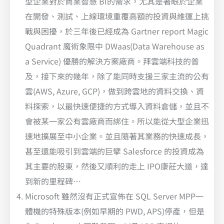
型企業對於商業智慧 BI的需求，尤其是著眼於企業
在開發、測試、上線環境重覆高額的投資與維運上挑
戰與困擾，於三年後已經成為 Gartner report Magic
Quadrant 魔術象限中 DWaas(Data Warehouse as
a Service) 優勝的解決方案廠商。拜雲端科技的普
及，接下來的幾年，除了能同時支援三家主流的公有
雲(AWS, Azure, GCP)，做到跨雲地的資料交換、資
料探索，以最快速便捷的方式導入資料倉儲，並且不
會被某一家公有雲廠商而綁住。所以能從大型企業迅
速地擴展至中小企業。並且隨著其業務的快速成長，
甚至還能吸引到雲端的巨擘 Salesforce 的投資成為
其主要的股東，然後又順利的走上 IPO康莊大道，達
到新的里程碑…
Microsoft 雖然沒有正式宣佈在 SQL Server MPP一
體機的特殊版本(例如早期的 PWD, APS)停產，但是