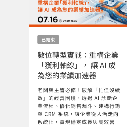
已結束
數位轉型實戰：重構企業
「獲利軸線」， 讓 AI 成
為您的業績加速器
老闆與主管必修！破解「忙但沒績
效」的經營困境，透過 AI 診斷企
業流程、優化銷售漏斗、建構行銷
與 CRM 系統，讓企業從人治走向
系統化，實現穩定成長與高效營