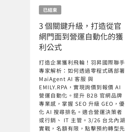
已結束
3 個關鍵升級，打造從官
網門面到營運自動化的獲
利公式
打造企業獲利飛輪！羽昇國際聯手
專家解析：如何透過零程式碼部署
MaiAgent AI 客服 與
EMILY.RPA，實現詢價到報價 AI
營運自動化。提升 B2B 官網品牌
專業感，掌握 SEO 升級 GEO，優
化 AI 搜尋排名。適合營運決策者
或行銷、 IT 主管。3/26 台北內湖
實戰，名額有限，點擊預約轉型先