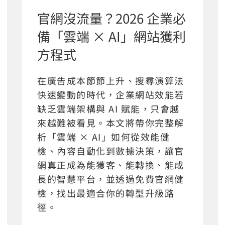
官網沒流量？2026 企業必
備「雲端 × AI」網站獲利
方程式
在廣告成本節節上升、搜尋演算法
快速變動的時代，企業網站效能若
缺乏雲端架構與 AI 賦能，只會越
來越難被看見。本文將帶你完整解
析「雲端 × AI」如何從效能健
檢、內容自動化到數據決策，讓官
網真正成為能獲客、能轉換、能成
長的智慧平台，並透過免費官網健
檢，找出最適合你的轉型升級路
徑。