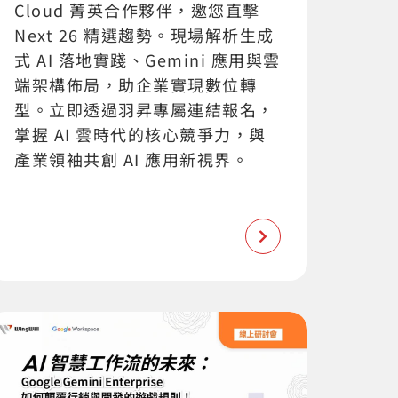
Cloud 菁英合作夥伴，邀您直擊
Next 26 精選趨勢。現場解析生成
式 AI 落地實踐、Gemini 應用與雲
端架構佈局，助企業實現數位轉
型。立即透過羽昇專屬連結報名，
掌握 AI 雲時代的核心競爭力，與
產業領袖共創 AI 應用新視界。