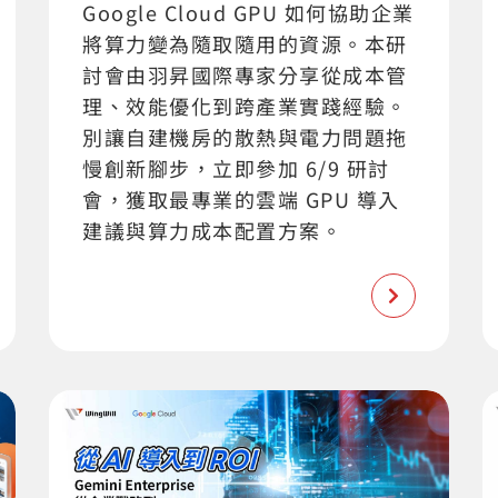
Google Cloud GPU 如何協助企業
將算力變為隨取隨用的資源。本研
討會由羽昇國際專家分享從成本管
理、效能優化到跨產業實踐經驗。
別讓自建機房的散熱與電力問題拖
慢創新腳步，立即參加 6/9 研討
會，獲取最專業的雲端 GPU 導入
建議與算力成本配置方案。