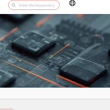
Main
Search
Search
Menu