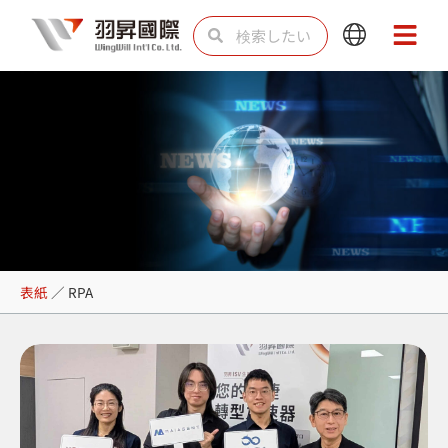
内
検
検
Main
Main
容
索
索
Menu
Menu
を
ス
キ
ッ
プ
RPA
表紙
／
RPA