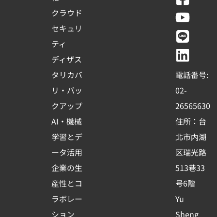
a
o
i
i
クラウド
c
u
n
n
セキュリ
e
t
e
k
ティ
b
u
e
ディザス
o
b
d
タリカバ
電話番号:
o
e
i
リ・バッ
02-
k
n
クアップ
26565630
-
AI・機械
住所：台
s
学習とデ
北市内湖
q
ータ活用
区瑞光路
u
企業の生
513巷33
a
r
産性とコ
号6階
e
ラボレー
Yu
ション
Sheng