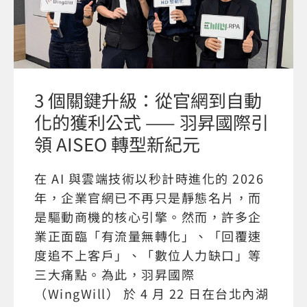
3 個關鍵升級：從官網到自動
化的獲利公式 —— 羽昇國際引
領 AISEO 轉型新紀元
在 AI 與雲端技術以秒計時進化的 2026
年，企業官網已不再只是靜態名片，而
是驅動商機的核心引擎。然而，許多企
業正面臨「有流量無轉化」、「回覆速
度追不上客戶」、「數位人力缺口」等
三大痛點。為此，羽昇國際
（WingWill） 於 4 月 22 日在台北內湖