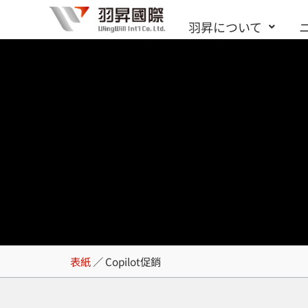
内
羽昇について
容
を
ス
キ
ッ
プ
Copilot促銷
表紙
／
Copilot促銷