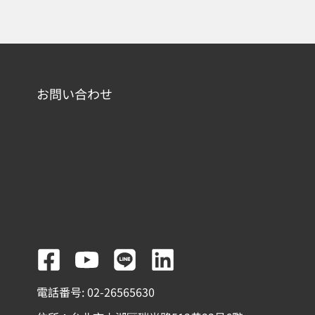
お問い合わせ
F
Y
L
L
a
o
i
i
電話番号: 02-26565630
c
u
n
n