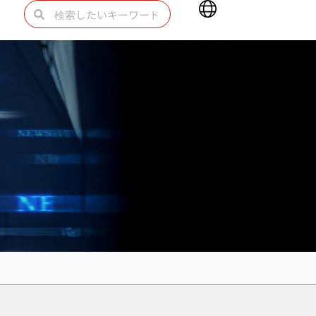
Main
検
検
Menu
索
索