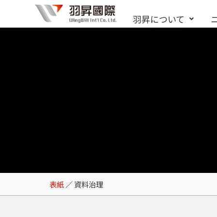
内
羽昇について
容
を
ス
キ
ッ
プ
資料治理
表紙
／
資料治理