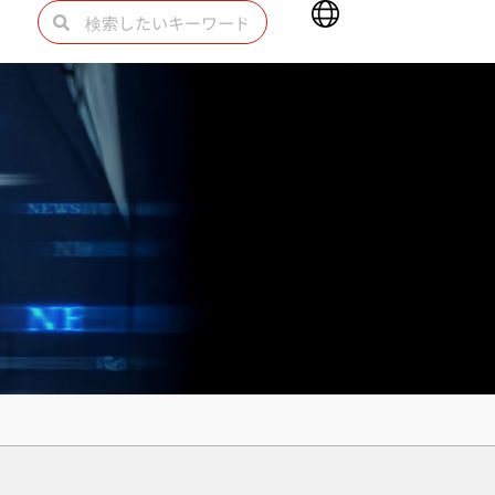
Main
検
検
Menu
索
索