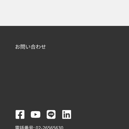
お問い合わせ
F
Y
L
L
a
o
i
i
電話番号: 02-26565630