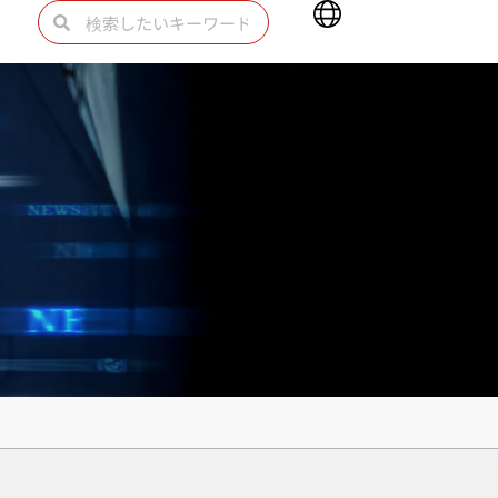
Main
検
検
Menu
索
索