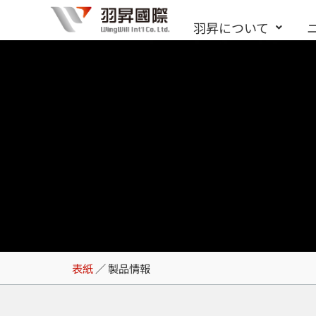
内
羽昇について
容
を
ス
キ
ッ
プ
製品情報
表紙
／
製品情報