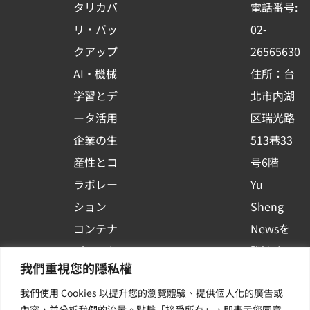
o
b
d
タリカバ
電話番号:
o
e
i
リ・バッ
02-
k
n
クアップ
26565630
-
AI・機械
住所：台
s
学習とデ
北市内湖
q
ータ活用
区瑞光路
u
企業の生
513巷33
a
r
産性とコ
号6階
e
ラボレー
Yu
ション
Sheng
コンテナ
Newsを
プラット
購読する
我們重視您的隱私權
フォーム
| 最新の
我們使用 Cookies 以提升您的瀏覽體驗、提供個人化的廣告或
活用
イベント
內容，並分析我們的流量。點擊「接受所有」，即表示您同意