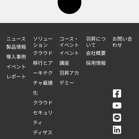
ニュース
ソリュー
コース・
羽昇につ
お問い合
ション
イベント
いて
わせ
製品情報
クラウド
イベント
会社概要
導入事例
移行とア
講座
採用情報
イベント
ーキテク
羽昇アカ
レポート
チャ最適
デミー
F
Y
L
L
化
a
o
i
i
クラウド
c
u
n
n
セキュリ
e
t
e
k
ティ
b
u
e
ディザス