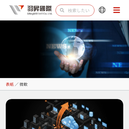
内
検
検
Main
Main
容
索
索
Menu
Menu
を
ス
キ
ッ
プ
微軟
表紙
／
微軟