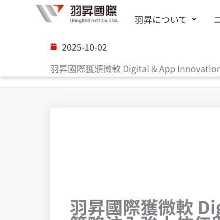
内
羽昇について
容
を
2025-10-02
ス
羽昇國際獲頒微軟 Digital & App Innovati
キ
ッ
プ
羽昇國際獲微軟 Digi