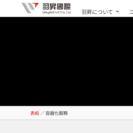
内
羽昇について
容
を
ス
キ
ッ
プ
容器化服務
表紙
／
容器化服務