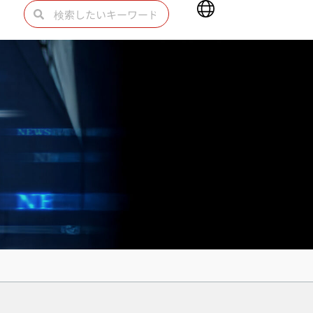
Main
検
検
Menu
索
索