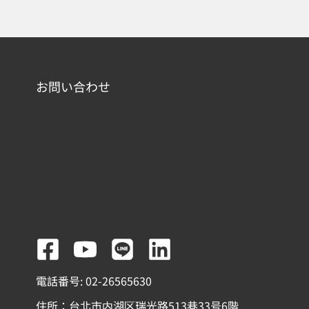
お問い合わせ
F
Y
L
L
a
o
i
i
電話番号: 02-26565630
c
u
n
n
住所：台北市内湖区瑞光路513巷33号6階