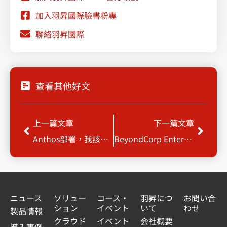
加入羽昇國際臉書粉專
聯絡羽昇國際
查看其他好文
Prev
Next
上一篇文章
下一篇文章
Anthos部署，我該如何評估、選擇？（下）
BeyondCorp Enterprise 零信任安全模型的可行方案
ニュース
ソリュー
コース・
羽昇につ
お問い合
ション
イベント
いて
わせ
製品情報
クラウド
イベント
会社概要