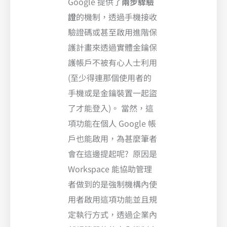
Google 提供了
兩步驟驗
證
的機制，透過手機接收
驗證碼或甚至啟用進階保
護計畫來透過實體金鑰保
護帳戶不被有心人士利用
(至少得連那個使用者的
手機或是金鑰裝置一起盜
了才能登入)。 當然，這
項功能在個人 Google 帳
戶也能啟用，為甚麼筆者
會在這邊提起呢? 原因是
Workspace 能協助管理
者做到的是強制機構內使
用者啟用這項功能並且規
定執行方式，透過企業內