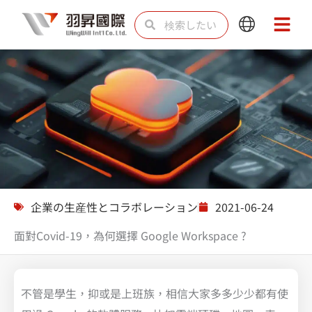
内
検
検
Main
Main
容
索
索
Menu
Menu
を
ス
キ
ッ
プ
ソリューション
企業の生産性とコラボレーション
2021-06-24
面對Covid-19，為何選擇 Google Workspace ?
不管是學生，抑或是上班族，相信大家多多少少都有使