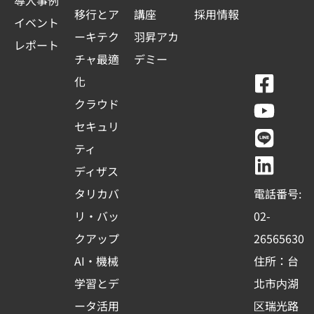
導入事例
移行とア
講座
採用情報
イベント
ーキテク
羽昇アカ
レポート
チャ最適
デミー
F
Y
L
L
化
a
o
i
i
クラウド
c
u
n
n
セキュリ
e
t
e
k
ティ
b
u
e
ディザス
o
b
d
タリカバ
電話番号:
o
e
i
リ・バッ
02-
k
n
クアップ
26565630
-
AI・機械
住所：台
s
学習とデ
北市内湖
q
ータ活用
区瑞光路