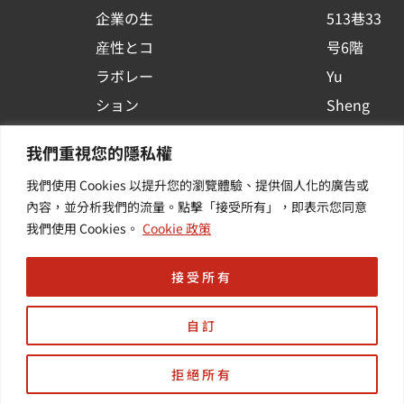
u
企業の生
513巷33
a
r
産性とコ
号6階
e
ラボレー
Yu
ション
Sheng
コンテナ
Newsを
我們重視您的隱私權
プラット
購読する
我們使用 Cookies 以提升您的瀏覽體驗、提供個人化的廣告或
フォーム
| 最新の
內容，並分析我們的流量。點擊「接受所有」，即表示您同意
活用
イベント
我們使用 Cookies。
Cookie 政策
その他・
や業界情
付加価値
報を入手
接受所有
サービス
する
自訂
拒絕所有