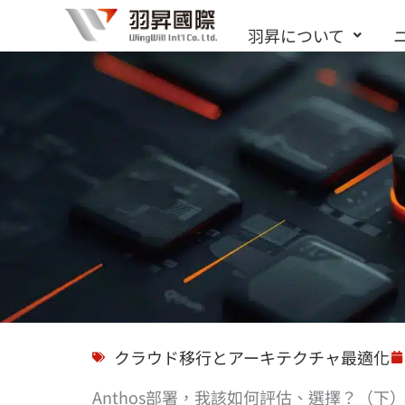
内
羽昇について
容
を
ス
キ
ッ
プ
ソリューション
クラウド移行とアーキテクチャ最適化
Anthos部署，我該如何評估、選擇？（下