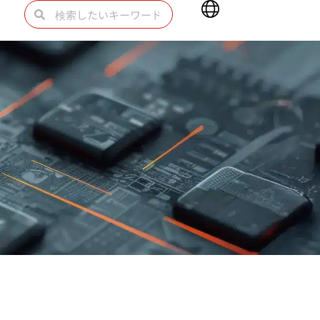
Main
検
検
Menu
索
索