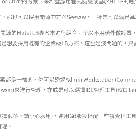
r Citrix的方案，來堆疊應用程式防護或基於HTTP的
LB就好，那也可以採用開源的方案Seesaw，一樣是可以滿足
預設就是採用開源的Metal LB專案來進行組合，所以不用額
然如果您還是想要採用既有的企業級LB方案，這也是沒問題的
樣的，你可以透過Admin Workstation(Comma
owser)來進行管理，亦或是可以選擇IDE管理工具(K8S Lens / 
，請小心服用)，運用Git版控搭配一些視覺化工具 例如: Gi
管理。