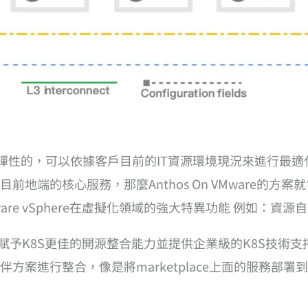
，是非常彈性的，可以依據客戶目前的IT資源環境現況來進行
地端的核心服務，那麼Anthos On VMware的方
are vSphere在虛擬化領域的強大特異功能 例如：資
thos賦予K8S更佳的開源整合能力並提供企業級的K8S技
案進行整合，像是將marketplace上面的服務部署到