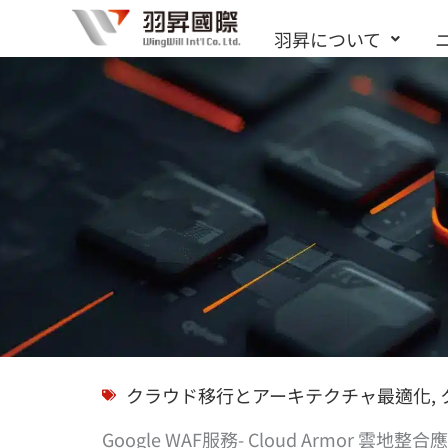
内
羽昇について
容
を
ス
キ
ッ
プ
ソリューション
クラウド移行とアーキテクチャ最適化
,
Google WAF服務- Cloud Armor 雲地整合