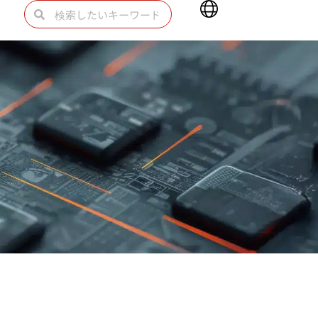
Main
検
検
Menu
索
索