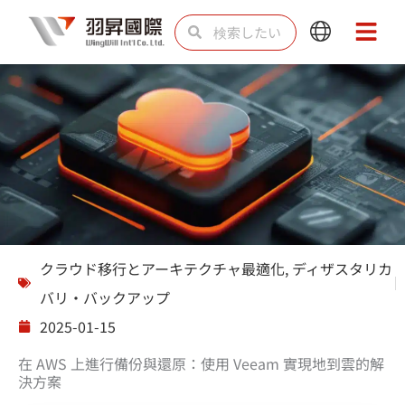
内
検
検
Main
Main
容
索
索
Menu
Menu
を
ス
キ
ッ
プ
ソリューション
クラウド移行とアーキテクチャ最適化
,
ディザスタリカ
バリ・バックアップ
2025-01-15
在 AWS 上進行備份與還原：使用 Veeam 實現地到雲的解
決方案