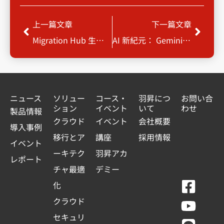
Prev
Next
上一篇文章
下一篇文章
Migration Hub 生態系統：與AWS主要遷移服務的協同
AI 新紀元： Gemini 驅動的創新未來
ニュース
ソリュー
コース・
羽昇につ
お問い合
ション
イベント
いて
わせ
製品情報
クラウド
イベント
会社概要
導入事例
移行とア
講座
採用情報
イベント
ーキテク
羽昇アカ
レポート
チャ最適
デミー
F
Y
L
L
化
a
o
i
i
クラウド
c
u
n
n
セキュリ