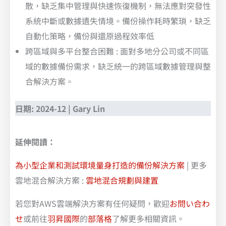
散，缺乏集中管理與快速恢復機制，無法應對突發性
系統中斷或數據遺失情境。備份操作耗時繁瑣，缺乏
自動化策略，備份與還原過程效率低
跨區域與多平台整合困難 : 面對多地分公司或不同區
域的數據備份需求，缺乏統一的跨區域數據管理與整
合解決方案。
日期: 2024-12 | Gary Lin
延伸閱讀：
為小型企業和測試環境量身打造的備份解決方案
| 更多
雲地混合解決方案 :
雲地混合規劃與建置
若您對AWS雲端解決方案有任何疑問，歡迎
お問い合わ
せ
或前往
羽昇國際
的
部落格
了解更多相關資訊。