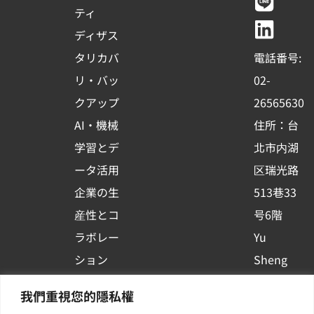
e
t
e
k
ティ
b
u
e
ディザス
o
b
d
タリカバ
電話番号:
o
e
i
リ・バッ
02-
k
n
クアップ
26565630
-
AI・機械
住所：台
s
学習とデ
北市内湖
q
ータ活用
区瑞光路
u
企業の生
513巷33
a
r
産性とコ
号6階
e
ラボレー
Yu
ション
Sheng
コンテナ
Newsを
我們重視您的隱私權
プラット
購読する