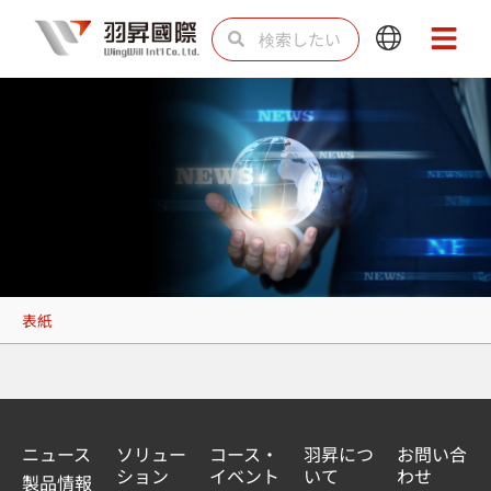
内
検
検
Main
Main
容
索
索
Menu
Menu
を
ス
キ
ッ
プ
表紙
ニュース
ソリュー
コース・
羽昇につ
お問い合
ション
イベント
いて
わせ
製品情報