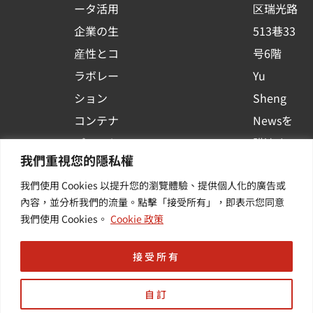
ータ活用
区瑞光路
u
企業の生
513巷33
a
r
産性とコ
号6階
e
ラボレー
Yu
ション
Sheng
コンテナ
Newsを
プラット
購読する
我們重視您的隱私權
フォーム
| 最新の
我們使用 Cookies 以提升您的瀏覽體驗、提供個人化的廣告或
活用
イベント
內容，並分析我們的流量。點擊「接受所有」，即表示您同意
その他・
や業界情
我們使用 Cookies。
Cookie 政策
付加価値
報を入手
サービス
する
接受所有
自訂