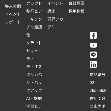
クラウド
イベント
会社概要
導入事例
移行とア
講座
採用情報
イベント
ーキテク
羽昇アカ
レポート
チャ最適
デミー
F
Y
L
L
化
a
o
i
i
クラウド
c
u
n
n
セキュリ
e
t
e
k
ティ
b
u
e
ディザス
o
b
d
タリカバ
電話番号:
o
e
i
リ・バッ
02-
k
n
クアップ
26565630
-
AI・機械
住所：台
s
学習とデ
北市内湖
q