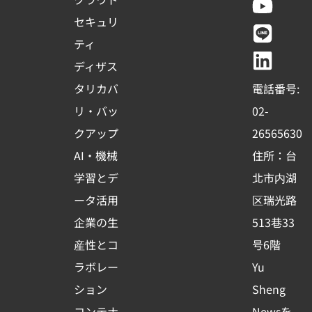
c
u
n
n
セキュリ
e
t
e
k
ティ
b
u
e
ディザス
o
b
d
タリカバ
電話番号:
o
e
i
リ・バッ
02-
k
n
クアップ
26565630
-
AI・機械
住所：台
s
学習とデ
北市内湖
q
ータ活用
区瑞光路
u
企業の生
513巷33
a
r
産性とコ
号6階
e
ラボレー
Yu
ション
Sheng
コンテナ
Newsを