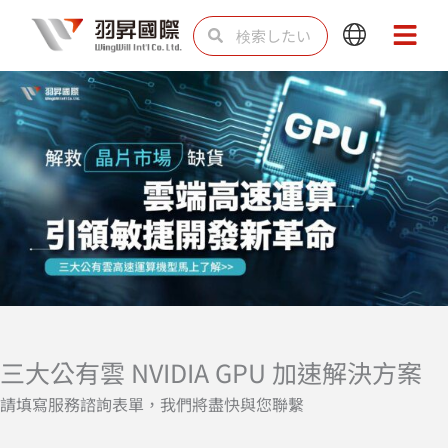
内
検
検
Main
Main
容
索
索
Menu
Menu
を
ス
キ
ッ
プ
三大公有雲 NVIDIA GPU 加速解決方案
請填寫服務諮詢表單，我們將盡快與您聯繫