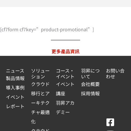
[cf7form cf7key=”product-promotional”]
更多產品資訊
ニュース
ソリュー
コース・
羽昇につ
お問い合
ション
イベント
いて
わせ
製品情報
クラウド
イベント
会社概要
導入事例
移行とア
講座
採用情報
イベント
ーキテク
羽昇アカ
レポート
チャ最適
デミー
F
Y
L
L
化
a
o
i
i
クラウド