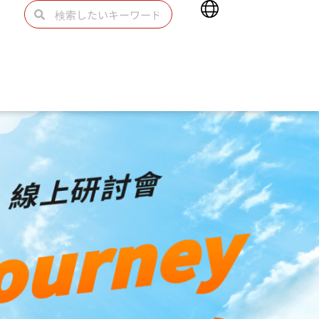
Main
検
検
Menu
索
索