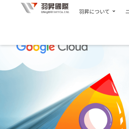
内
羽昇について
容
を
ス
キ
ッ
プ