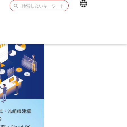
Main
検
検
Menu
索
索