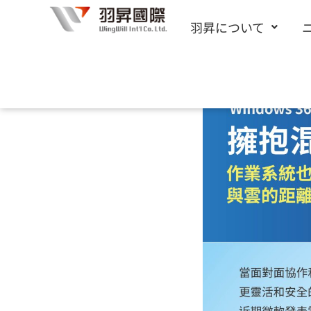
内
羽昇について
容
を
ス
キ
ッ
プ