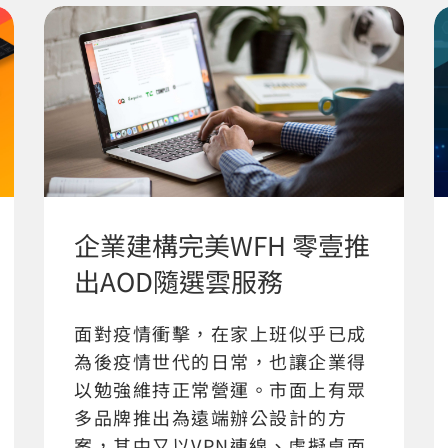
企業建構完美WFH 零壹推
出AOD隨選雲服務
面對疫情衝擊，在家上班似乎已成
為後疫情世代的日常，也讓企業得
以勉強維持正常營運。市面上有眾
多品牌推出為遠端辦公設計的方
案，其中又以VPN連線、虛擬桌面