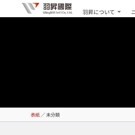
内
羽昇について
容
を
ス
キ
ッ
プ
未分類
表紙
／
未分類