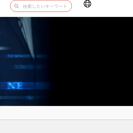
Main
検
検
Menu
索
索