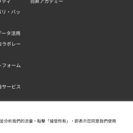
リティ
羽昇アカデミー
バリ・バッ
データ活用
コラボレー
トフォーム
値サービス
Copyright © 羽昇國際股
內容，並分析我們的流量。點擊「接受所有」，即表示您同意我們使用