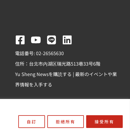
F
Y
L
L
a
o
i
i
電話番号: 02-26565630
c
u
n
n
住所：台北市内湖区瑞光路513巷33号6階
e
t
e
k
Yu Sheng Newsを購読する | 最新のイベントや業
b
u
e
界情報を入手する
o
b
d
o
e
i
k
n
份有限公司
-
自訂
拒絕所有
接受所有