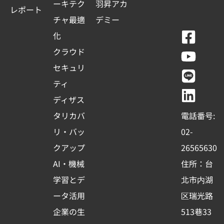
ーキテク
羽昇アカ
レポート
チャ最適
デミー
F
Y
L
L
化
a
o
i
i
クラウド
c
u
n
n
セキュリ
e
t
e
k
ティ
b
u
e
ディザス
o
b
d
タリカバ
電話番号:
o
e
i
リ・バッ
02-
k
n
クアップ
26565630
-
AI・機械
住所：台
s
学習とデ
北市内湖
q
ータ活用
区瑞光路
u
企業の生
513巷33
a