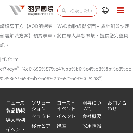
内
検
検
Main
Main
容
索
索
Menu
Menu
を
請填寫下方【AOD隨選雲＋WVD微軟虛擬桌面 – 異地辦公快速
ス
部署解決方案】預約表單，將由專人與您聯繫，提供您完整資
キ
訊。
ッ
[cf7form
プ
cf7key=”%e6%96%87%e4%bb%b6%e4%b8%8b%e8%bc
%89%e7%94%b3%e8%ab%8b%e8%a1%a8″]
ニュース
ソリュー
コース・
羽昇につ
お問い合
ション
イベント
いて
わせ
製品情報
クラウド
イベント
会社概要
導入事例
移行とア
講座
採用情報
イベント