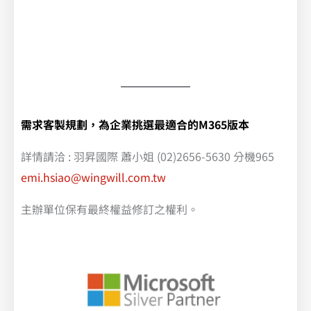
需求客製規劃，為企業挑選最適合的M365版本
詳情請洽 : 羽昇國際 蕭小姐 (02)2656-5630 分機965
emi.hsiao@wingwill.com.tw
主辦單位保有最終權益修訂之權利。