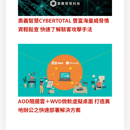
奧義智慧CYBERTOTAL 豐富海量威脅情
資輕鬆查 快速了解駭客攻擊手法
AOD隨選雲＋WVD微軟虛擬桌面 打造異
地辦公之快速部署解決方案