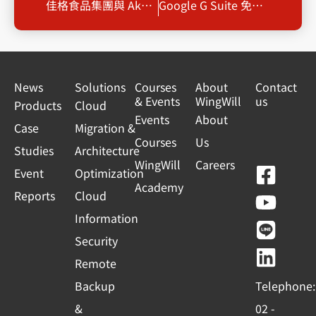
佳格食品集團與 Akamai、羽昇國際並肩合作，經由雲端持續挹注最新最強的資安能量
Google G Suite 免費版 7/1將終止服務
News
Solutions
Courses
About
Contact
& Events
WingWill
us
Products
Cloud
Events
About
Case
Migration &
Courses
Us
Studies
Architecture
WingWill
Careers
F
Y
L
L
Event
Optimization
Academy
a
o
i
i
Reports
Cloud
c
u
n
n
Information
e
t
e
k
Security
b
u
e
Remote
o
b
d
Backup
Telephone:
o
e
i
&
02 -