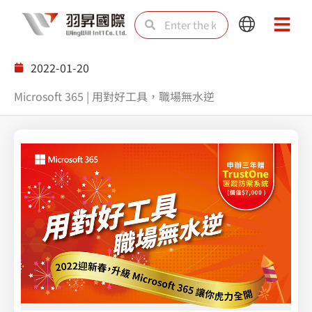
Skip
Search
Search
Main
Main
to
Menu
Menu
content
2022-01-20
Microsoft 365 | 用對好工具，職場無水逆