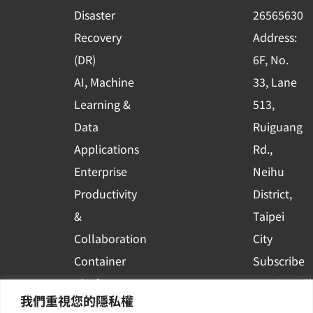
k
n
Disaster
26565630
-
Recovery
Address:
s
(DR)
6F, No.
q
AI, Machine
33, Lane
u
Learning &
513,
a
r
Data
Ruiguang
e
Applications
Rd.,
Enterprise
Neihu
Productivity
District,
&
Taipei
Collaboration
City
Container
Subscribe
Platform
to WingWill
我們重視您的隱私權
Applications
News | Get