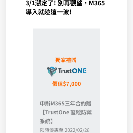
3/1漲定了! 別再觀望，M365
導入就趁這一波!
獨家禮贈
價值$7,000
申辦M365三年合約贈
【TrustOne 匿蹤防禦
系統】
限時優惠至 2022/02/28