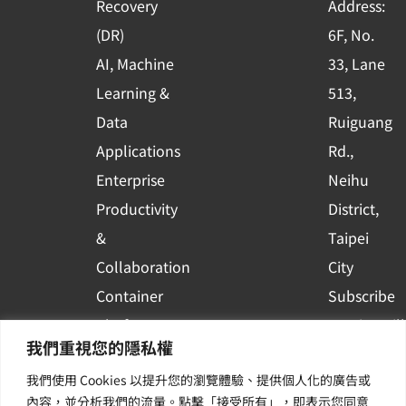
Recovery
Address:
s
(DR)
6F, No.
q
AI, Machine
33, Lane
u
Learning &
513,
a
r
Data
Ruiguang
e
Applications
Rd.,
Enterprise
Neihu
Productivity
District,
&
Taipei
Collaboration
City
Container
Subscribe
Platform
to WingWill
我們重視您的隱私權
Applications
News | Get
我們使用 Cookies 以提升您的瀏覽體驗、提供個人化的廣告或
Others /
the latest
內容，並分析我們的流量。點擊「接受所有」，即表示您同意