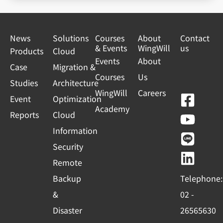
News
Solutions
Courses
About
Contact
& Events
WingWill
us
Products
Cloud
Events
About
Case
Migration &
Courses
Us
Studies
Architecture
WingWill
Careers
F
Y
L
L
Event
Optimization
Academy
a
o
i
i
Reports
Cloud
c
u
n
n
Information
e
t
e
k
Security
b
u
e
Remote
o
b
d
Backup
Telephone:
o
e
i
&
02 -
k
n
Disaster
26565630
-