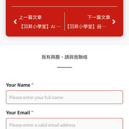
Prev
Next
上一篇文章
下一篇文章
【羽昇小學堂】AI 被駭客玩壞了，機密資料全外洩！
【羽昇小學堂】設定型攻擊全面解析：RDS 密碼、KMS 金鑰、Config 記錄一次看懂
我有興趣，請與我聯絡
E
您
Your Name
*
m
的
a
電
i
子
l
郵
Y
件
Your Email
*
o
您
u
的
r
訊