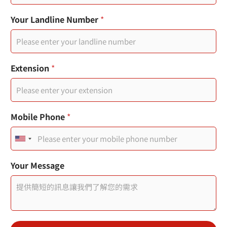
M
息
o
您
Your Landline Number
*
b
的
i
姓
l
名
e
Extension
*
Mobile Phone
*
U
n
Your Message
i
t
e
d