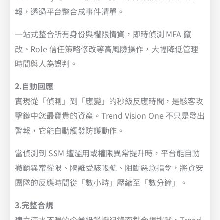
報，透過平台整合成事件清單。
一站式整合所有身份與權限情資，即時偵測 MFA 竄
改、Role 信任策略修改等高風險操作，大幅降低管理
時間與人為誤判。
2.自動回應
實現從「偵測」到「應變」的秒級反應時間，是駭客攻
擊鏈中您最寶貴的資產。Trend Vision One 不只是發出
警報，它能自動觸發防護動作。
當偵測到 SSM 遭濫用或權限異常提升時，平台能自動
撤銷異常權限、隔離受駭帳號、阻斷惡意指令，將資安
團隊的反應時間從「數小時」壓縮至「數分鐘」。
3.完整合規
建立滴水不漏的企業級鑑識紀錄面對合規挑戰，Trend