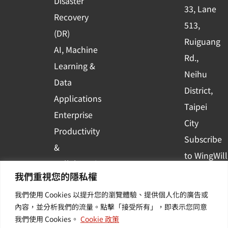
Disaster
33, Lane
u
Recovery
513,
a
(DR)
r
Ruiguang
AI, Machine
e
Rd.,
Learning &
Neihu
Data
District,
Applications
Taipei
Enterprise
City
Productivity
Subscribe
&
to WingWill
Collaboration
News | Get
我們重視您的隱私權
Container
the latest
我們使用 Cookies 以提升您的瀏覽體驗、提供個人化的廣告或
Platform
event and
內容，並分析我們的流量。點擊「接受所有」，即表示您同意
Applications
我們使用 Cookies。
Cookie 政策
industry