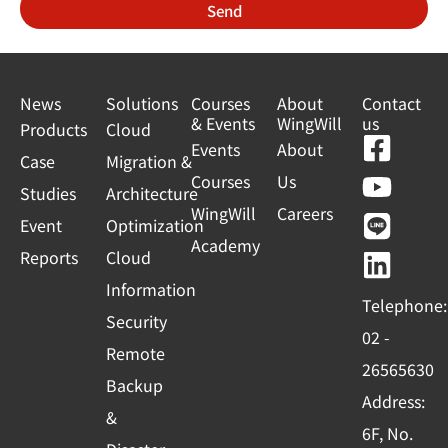
Send
S
t
a
News
Solutions
Courses
About
Contact
& Events
WingWill
us
t
Products
Cloud
F
Y
L
L
Events
About
e
Case
Migration &
a
o
i
i
Courses
Us
s
Studies
Architecture
c
u
n
n
WingWill
Careers
+
Event
Optimization
e
t
e
k
Academy
1
Reports
Cloud
b
u
e
o
b
d
Information
Telephone:
o
e
i
Security
02 -
k
n
Remote
26565630
-
Backup
Address:
s
&
6F, No.
q