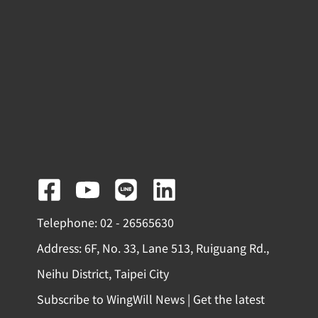
F
Y
L
L
a
o
i
i
Telephone: 02 - 26565630
c
u
n
n
Address: 6F, No. 33, Lane 513, Ruiguang Rd.,
e
t
e
k
Neihu District, Taipei City
b
u
e
Subscribe to WingWill News | Get the latest
o
b
d