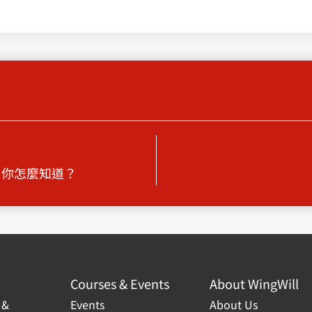
，你怎麼知道？
Courses & Events
About WingWill
 &
Events
About Us