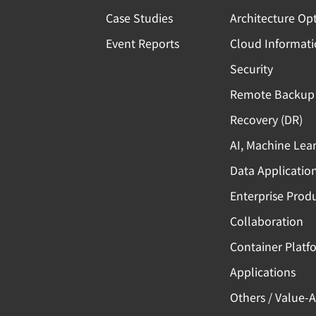
Case Studies
Architecture Op
Event Reports
Cloud Informat
Security
Remote Backup 
Recovery (DR)
AI, Machine Lea
Data Applicatio
Enterprise Produ
Collaboration
Container Platf
Applications
Others / Value-