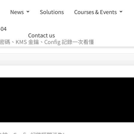
News
Solutions
Courses & Events
-04
Contact us
、KMS 金鑰、Config 記錄一次看懂