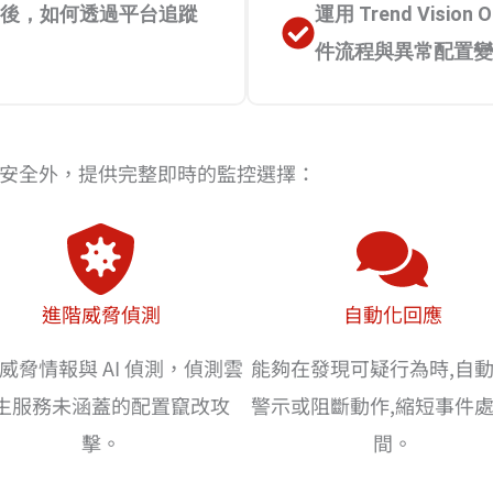
關閉後，如何透過平台追蹤
運用 Trend Vis
件流程與異常配置變
S 針對雲原生安全外，提供完整即時的監控選擇：
進階威脅偵測
自動化回應
威脅情報與 AI 偵測，偵測雲
能夠在發現可疑行為時,自
生服務未涵蓋的配置竄改攻
警示或阻斷動作,縮短事件
擊。
間。