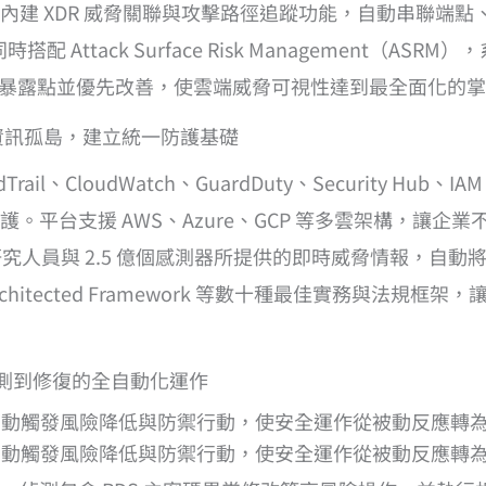
內建 XDR 威脅關聯與攻擊路徑追蹤功能，自動串聯端
配 Attack Surface Risk Management（
風險暴露點並優先改善，使雲端威脅可視性達到最全面化的
：打破資訊孤島，建立統一防護基礎
CloudTrail、CloudWatch、GuardDuty、Securit
。平台支援 AWS、Azure、GCP 等多雲架構，讓企
研究人員與 2.5 億個感測器所提供的即時威脅情報，自
Architected Framework 等數十種最佳實務與法
：從偵測到修復的全自動化運作
偵測威脅並自動觸發風險降低與防禦行動，使安全運作從被動反應
測威脅並自動觸發風險降低與防禦行動，使安全運作從被動反應轉為主動