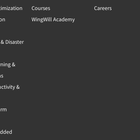
timization
Courses
Careers
ion
WingWill Academy
& Disaster
rning &
ns
ctivity &
orm
Added