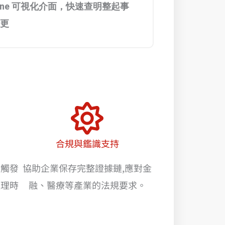
ion One 可視化介面，快速查明整起事
更
合規與鑑識支持
動觸發
協助企業保存完整證據鏈,應對金
處理時
融、醫療等產業的法規要求。