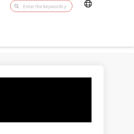
Main
Search
Search
Menu