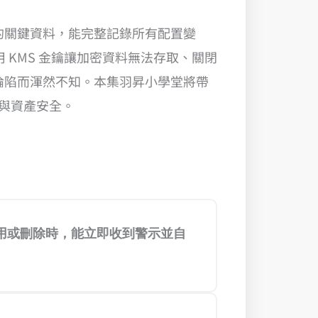
稽核的關鍵資料，能完整記錄所有配置變
 KMS 金鑰讓加密資料無法存取、關閉
悄淪陷而渾然不知。本集羽昇小學堂將帶
合規與資產安全。
被停用或刪除時，能立即收到警示並自