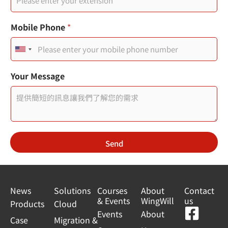
Mobile Phone
*
U
n
頁
Your Message
面
i
連
t
結
頁
e
面
標
d
題
Send
S
I
P
t
a
News
Solutions
Courses
About
Contact
& Events
WingWill
us
t
Products
Cloud
F
Y
L
L
Events
About
e
Case
Migration &