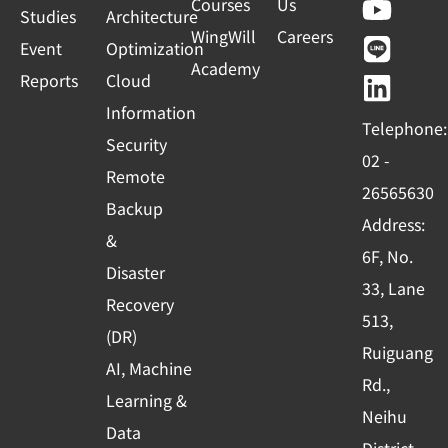
a
o
i
i
Courses
Us
s
Studies
Architecture
c
u
n
n
WingWill
Careers
+
Event
Optimization
e
t
e
k
Academy
1
Reports
Cloud
b
u
e
o
b
d
Information
Telephone:
o
e
i
Security
02 -
k
n
Remote
26565630
-
Backup
Address:
s
&
6F, No.
q
Disaster
33, Lane
u
Recovery
513,
a
(DR)
r
Ruiguang
AI, Machine
e
Rd.,
Learning &
Neihu
Data