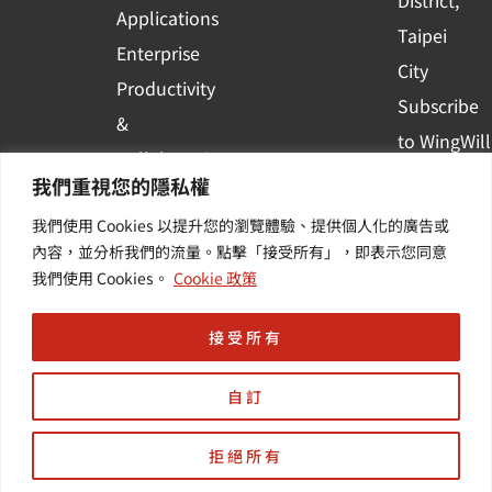
District,
Applications
Taipei
Enterprise
City
Productivity
Subscribe
&
to WingWill
Collaboration
News | Get
我們重視您的隱私權
Container
the latest
我們使用 Cookies 以提升您的瀏覽體驗、提供個人化的廣告或
Platform
event and
內容，並分析我們的流量。點擊「接受所有」，即表示您同意
Applications
我們使用 Cookies。
Cookie 政策
industry
informatio
接受所有
自訂
Design by | HD智動化
拒絕所有
Copyright © 羽昇國際股份有限公司