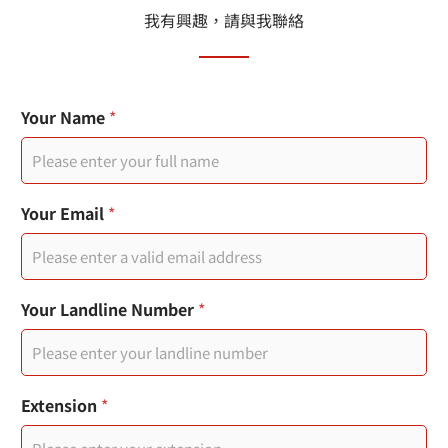
我有興趣，請與我聯絡
Your Name
*
Your Email
*
I
Your Landline Number
*
P
M
o
b
i
Extension
*
l
e