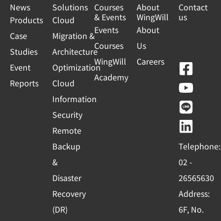
News
Solutions
Courses
About
Contact
& Events
WingWill
us
Products
Cloud
Events
About
Case
Migration &
Courses
Us
Studies
Architecture
WingWill
Careers
F
Y
L
L
Event
Optimization
Academy
a
o
i
i
Reports
Cloud
c
u
n
n
Information
e
t
e
k
Security
b
u
e
Remote
o
b
d
Backup
Telephone:
o
e
i
&
02 -
k
n
Disaster
26565630
-
Recovery
Address:
s
(DR)
6F, No.
q