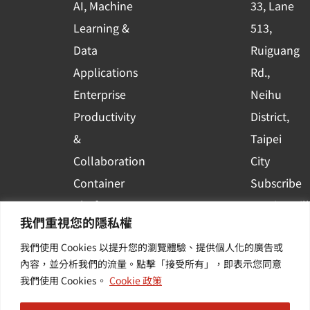
AI, Machine
33, Lane
u
Learning &
513,
a
r
Data
Ruiguang
e
Applications
Rd.,
Enterprise
Neihu
Productivity
District,
&
Taipei
Collaboration
City
Container
Subscribe
Platform
to WingWill
我們重視您的隱私權
Applications
News | Get
我們使用 Cookies 以提升您的瀏覽體驗、提供個人化的廣告或
Others /
the latest
內容，並分析我們的流量。點擊「接受所有」，即表示您同意
Value-
event and
我們使用 Cookies。
Cookie 政策
Added
industry