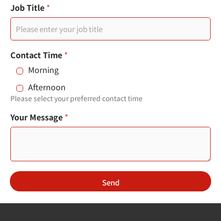
e
門
Job Title
*
您
s
的
+
姓
名
1
Contact Time
*
Morning
Afternoon
Please select your preferred contact time
Your Message
*
Send