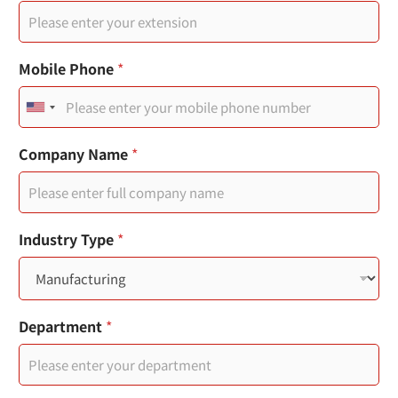
Mobile Phone
*
U
n
Company Name
*
i
t
e
Industry Type
*
d
S
t
公
Department
*
司
a
名
t
稱
部