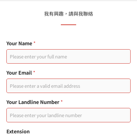
我有興趣，請與我聯絡
T
Your Name
*
y
p
e
您
的
Your Email
*
姓
名
*
Your Landline Number
*
Extension