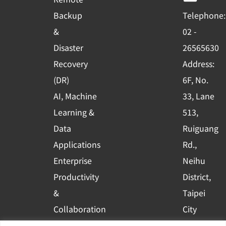
o
b
d
Backup
Telephone:
o
e
i
&
02 -
k
n
Disaster
26565630
-
Recovery
Address:
s
(DR)
6F, No.
q
AI, Machine
33, Lane
u
Learning &
513,
a
r
Data
Ruiguang
e
Applications
Rd.,
Enterprise
Neihu
Productivity
District,
&
Taipei
Collaboration
City
Container
Subscribe