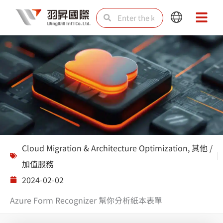
Skip
Search
Search
Main
Main
to
Menu
Menu
content
Solutions
Cloud Migration & Architecture Optimization
,
其他 /
加值服務
2024-02-02
Azure Form Recognizer 幫你分析紙本表單