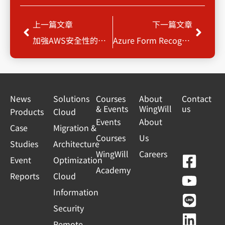
Prev
Next
上一篇文章
下一篇文章
加強AWS安全性的重要一環：多因素身份驗證（MFA）
Azure Form Recognizer 幫你分析紙本表單
News
Solutions
Courses
About
Contact
& Events
WingWill
us
Products
Cloud
Events
About
Case
Migration &
Courses
Us
Studies
Architecture
WingWill
Careers
F
Y
L
L
Event
Optimization
Academy
a
o
i
i
Reports
Cloud
c
u
n
n
Information
e
t
e
k
Security
b
u
e
Remote