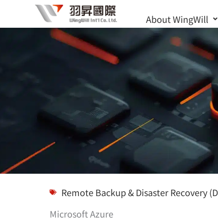
Skip
About WingWill
to
content
Solutions
Remote Backup & Disaster Recovery (D
Microsoft Azure