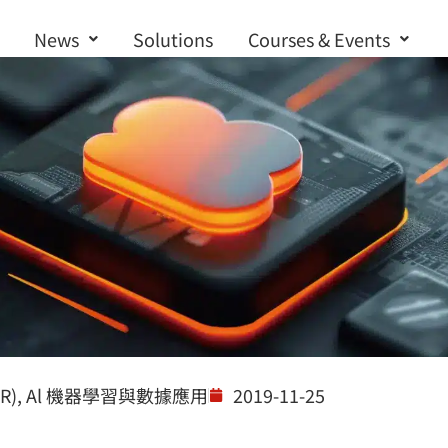
News
Solutions
Courses & Events
Contact us
R)
,
Al 機器學習與數據應用
2019-11-25