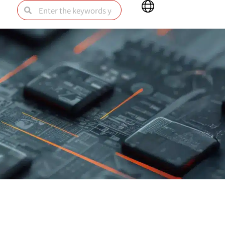
Main
Search
Search
Menu