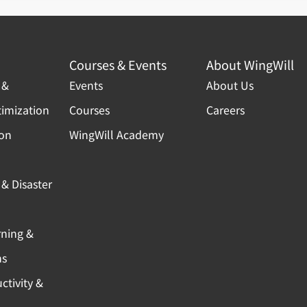
Courses & Events
About WingWill
 &
Events
About Us
timization
Courses
Careers
ion
WingWill Academy
& Disaster
rning &
ns
ctivity &