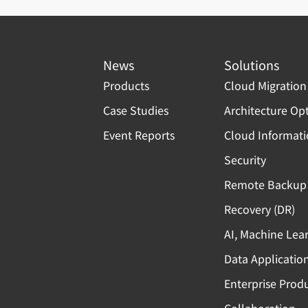
News
Solutions
Products
Cloud Migration
Case Studies
Architecture Op
Event Reports
Cloud Informat
Security
Remote Backup 
Recovery (DR)
AI, Machine Lea
Data Applicatio
Enterprise Produ
Collaboration