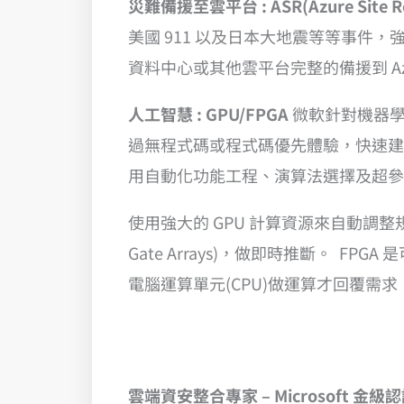
災難備援至雲平台 : ASR(Azure Site Re
美國 911 以及日本大地震等等事件
資料中心或其他雲平台完整的備援到 Az
人工智慧 : GPU/FPGA
微軟針對機器
過無程式碼或程式碼優先體驗，快速建
用自動化功能工程、演算法選擇及超參
使用強大的 GPU 計算資源來自動調整規模
Gate Arrays)，做即時推斷。
電腦運算單元(CPU)做運算才回覆需
雲端資安整合專家 – Microsoft
金級
認