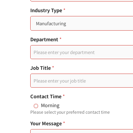
t
Industry Type
*
e
d
S
Department
*
t
a
t
Job Title
*
e
s
Contact Time
*
+
Morning
1
Please select your preferred contact time
分
Your Message
*
機