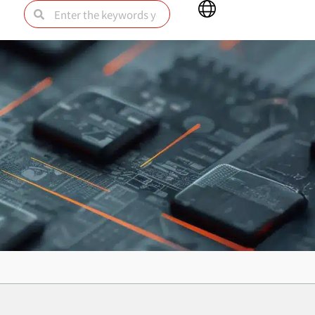
Main
Search
Search
Menu