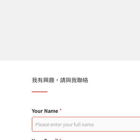
我有興趣，請與我聯絡
o
Your Name
*
t
h
e
r