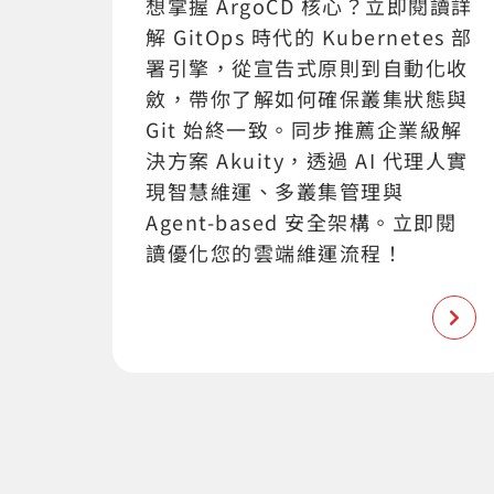
想掌握 ArgoCD 核心？立即閱讀詳
解 GitOps 時代的 Kubernetes 部
署引擎，從宣告式原則到自動化收
斂，帶你了解如何確保叢集狀態與
Git 始終一致。同步推薦企業級解
決方案 Akuity，透過 AI 代理人實
現智慧維運、多叢集管理與
Agent-based 安全架構。立即閱
讀優化您的雲端維運流程！