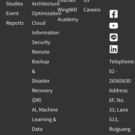
Studies
Architecture
WingWill
Careers
F
Y
L
L
Event
Optimization
Academy
a
o
i
i
Reports
Cloud
c
u
n
n
Information
e
t
e
k
Security
b
u
e
Remote
o
b
d
Backup
Telephone:
o
e
i
&
02 -
k
n
Disaster
26565630
-
Recovery
Address:
s
(DR)
6F, No.
q
AI, Machine
33, Lane
u
Learning &
513,
a
r
Data
Ruiguang