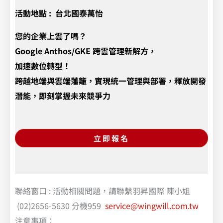
活動地點 :
台北國泰萬怡
您的企業上雲了嗎？
Google Anthos/GKE 跨雲管理新解方，
加速數位轉型！
跨越地端與雲端藩籬，實現統一管理與部署，釋放開發
潛能，即刻掌握未來競爭力
立即報名
聯絡窗口 : 活動相關問題，請聯繫羽昇國際 陳小姐
(02)2656-5630 分機959
service@wingwill.com.tw
注意事項：