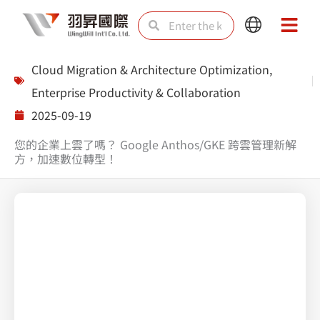
Skip
Search
Search
Main
Main
to
Menu
Menu
content
Cloud Migration & Architecture Optimization
,
Enterprise Productivity & Collaboration
2025-09-19
您的企業上雲了嗎？ Google Anthos/GKE 跨雲管理新解
方，加速數位轉型！
Anthos & GKE 容器化實戰，實現跨雲無縫管理