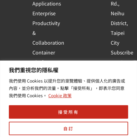
e
Applications
Rd.,
Enterprise
Neihu
Productivity
District,
&
Taipei
Collaboration
City
Container
Subscribe
Platform
to WingWill
我們重視您的隱私權
Applications
News | Get
我們使用 Cookies 以提升您的瀏覽體驗、提供個人化的廣告或
Others /
the latest
內容，並分析我們的流量。點擊「接受所有」，即表示您同意
Value-
event and
我們使用 Cookies。
Cookie 政策
Added
industry
Services
informatio
接受所有
自訂