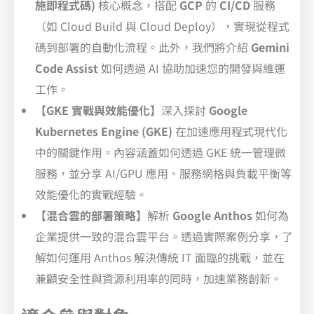
施即程式碼)
核心概念，搭配
GCP
的
CI/CD
服務
（如 Cloud Build 與 Cloud Deploy），實現從程式
碼到部署的自動化流程。此外，我們將介紹
Gemini
Code Assist
如何透過 AI 協助加速您的開發與維運
工作。
【GKE 實戰與效能優化】
深入探討
Google
Kubernetes Engine (GKE)
在加速應用程式現代化
中的關鍵作用。內容涵蓋如何透過 GKE 統一管理微
服務，並分享 AI/GPU 應用、服務網格與負載平衡等
效能優化的實戰經驗。
【混合雲的部署策略】
解析
Google Anthos
如何為
企業提供一致的混合雲平台。透過實際案例分享，了
解如何運用 Anthos 解決傳統 IT 面臨的挑戰，並在
兼顧安全性與資源利用率的同時，加速業務創新。